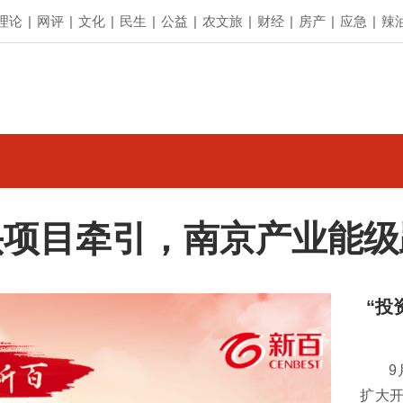
理论
|
网评
|
文化
|
民生
|
公益
|
农文旅
|
财经
|
房产
|
应急
|
辣
头项目牵引，南京产业能级
“投
9
扩大开