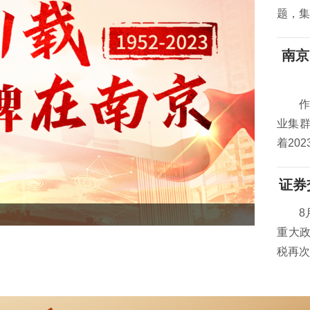
题，集
南京
业集群
着20
证券
8
南京出
重大政
税再次