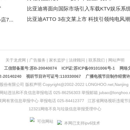
官
比亚迪将面向国际市场引入车载KTV娱乐系
比亚迪ATTO 3在文莱上市 科技引领纯电风潮
...
关于龙虎网
|
广告服务
|
家长监护
|
法律顾问
|
联系我们
|
网站声明
5 工信部备案号:苏B-20040074
ICP证:苏ICP备09101006号-1
网络文
20140240 视听节目许可证号:110330067 广播电视节目制作经营
声明 Copyright@2002-2022 LONGHOO.net,Nanjing Longhoo.
网站违法和不良信息举报电话 025-86256303 举报邮箱 jubao@longhoo.n
网有害信息举报中心 举报电话 025-84412377
江苏省网络视听违规节
12321网络不良与垃圾信息举报受理中心
本网已支持ipv6技术