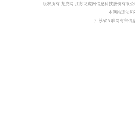
版权所有:龙虎网·江苏龙虎网信息科技股份有限公司 版权声明 Copyr
本网站违法和不良信
江苏省互联网有害信息举