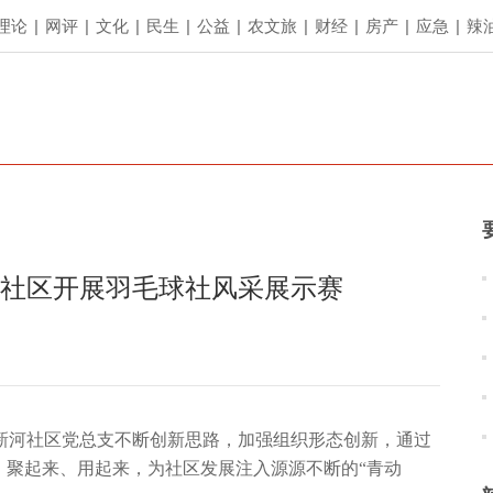
理论
|
网评
|
文化
|
民生
|
公益
|
农文旅
|
财经
|
房产
|
应急
|
辣
河社区开展羽毛球社风采展示赛
新河社区党总支不断创新思路，加强组织形态创新，通过
、聚起来、用起来，为社区发展注入源源不断的“青动