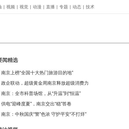
油
|
视频
|
视觉
|
动漫
|
直播
|
专题
|
动态
|
技术
要闻精选
南京上榜“全国十大热门旅游目的地”
政企联动，超级黄金周南京释放超级消费力
南京：全市科普场馆，从“升温”到“恒温”
供电“迎峰度夏”，南京交出“稳”答卷
南京：中秋国庆“警”色浓 守护平安“不打烊”