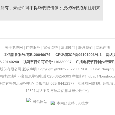
权所有，未经许可不得转载或镜像；授权转载必须注明来
关于龙虎网
|
广告服务
|
家长监护
|
法律顾问
|
联系我们
|
网站声明
5 工信部备案号:苏B-20040074
ICP证:苏ICP备09101006号-1
网络文
20140240 视听节目许可证号:110330067 广播电视节目制作经营
声明 Copyright@2002-2022 LONGHOO.net,Nanjing Longhoo.
网站违法和不良信息举报电话 025-86256303 举报邮箱 jubao@longhoo.n
网有害信息举报中心 举报电话 025-84412377
江苏省网络视听违规节
12321网络不良与垃圾信息举报受理中心
本网已支持ipv6技术