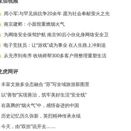
辣油视频
周小军:与罕见病抗争20余年 愿为社会奉献萤火之光
南京建邺：小面馆重燃烟火气
为网络安全保驾护航 南京90后小伙化身网络安全卫
电子竞技员：让“游戏”成为事业 在人生路上冲刺追
士
梦夺冠
从无序到有序 收纳师帮300多客户用整理重塑生活
龙虎网评
丰富文旅多业态融合 “苏”写全域旅游新图景
以“善智”实现善治，筑牢美好生活“安全线”
在蒸腾的“烟火气”中，感悟奋进的中国
历史记忆历久弥新，英烈精神传承永续
今天，由“双担”说开去……