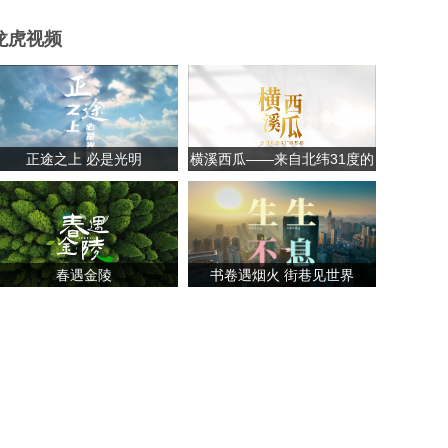
龙虎视频
正途之上 必是光明
横溪西瓜——来自北纬31度的
甘甜
春遇金陵
书卷遇烟火 街巷见世界