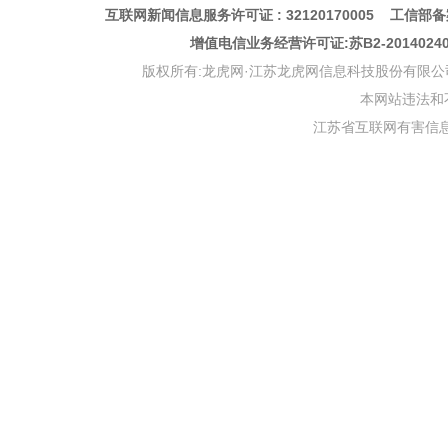
互联网新闻信息服务许可证 : 32120170005 工信部备案
增值电信业务经营许可证:苏B2-201402
版权所有:龙虎网·江苏龙虎网信息科技股份有限公司 版权声明 Copyr
本网站违法和不良信
江苏省互联网有害信息举