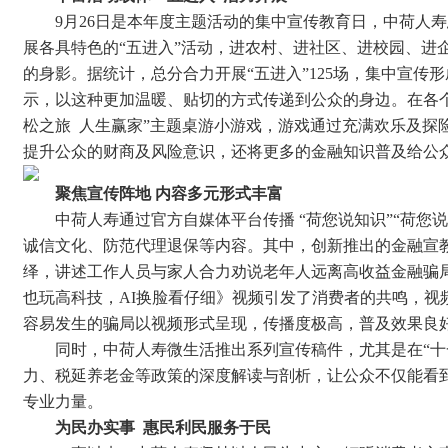
9月26日是本年度主题活动的集中宣传教育日，中荷人
展各具特色的“五进入”活动，进农村、进社区、进校园、进
的身影。据统计，总分合力开展“五进入”125场，集中宣传
示，以这种更加温暖、贴切的方式传递到公众的身边。在各
松之旅 人生赢家”主题桌游小游戏，游戏通过充满欢乐及探
提升公众的财商及风险意识，还将更多的金融知识普及给公
聚焦宣传阵地
内容多元形式丰富
中荷人寿通过官方自媒体平台传播 “荷您说知识”“荷您
诚信文化、防范代理退保等内容。其中，创新推出的金融宣
绎，讲述工作人员与家人合力劝说老年人远离高收益金融骗局
也玩高科技，AI换脸看仔细》视频引发了消费者的共鸣，视
容易发生的骗局以视频形式呈现，传播度极高，普及效果良
同时，中荷人寿微生活推出系列宣传稿件，尤其是在“十
力、税延养老金等政策的深度解读与剖析，让公众不仅能看
专业力量。
为民办实事 惠民利民服务于民