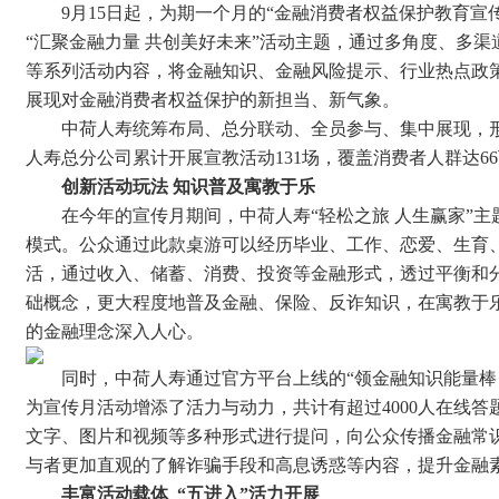
9月15日起，为期一个月的“金融消费者权益保护教育宣
“汇聚金融力量 共创美好未来”活动主题，通过多角度、多
等系列活动内容，将金融知识、金融风险提示、行业热点政
展现对金融消费者权益保护的新担当、新气象。
中荷人寿统筹布局、总分联动、全员参与、集中展现，
人寿总分公司累计开展宣教活动131场，覆盖消费者人群达6
创新
活动
玩法 知识普及寓教于乐
在今年的宣传月期间，中荷人寿“轻松之旅 人生赢家”
模式。公众通过此款桌游可以经历毕业、工作、恋爱、生育
活，通过收入、储蓄、消费、投资等金融形式，透过平衡和
础概念，更大程度地普及金融、保险、反诈知识，在寓教于
的金融理念深入人心。
同时，中荷人寿通过官方平台上线的“领金融知识能量棒
为宣传月活动增添了活力与动力，共计有超过4000人在线
文字、图片和视频等多种形式进行提问，向公众传播金融常
与者更加直观的了解诈骗手段和高息诱惑等内容，提升金融
丰富
活动
载体
“五进入”活力开展