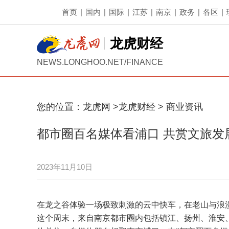
首页
|
国内
|
国际
|
江苏
|
南京
|
政务
|
各区
|
龙虎财经
NEWS.LONGHOO.NET/FINANCE
您的位置：
龙虎网
>
龙虎财经
>
商业资讯
都市圈百名媒体看浦口 共赏文旅发
2023年11月10日
在龙之谷体验一场极致刺激的云中快车，在老山与浪
这个周末，来自南京都市圈内包括镇江、扬州、淮安