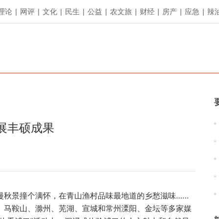
理论
|
网评
|
文化
|
民生
|
公益
|
农文旅
|
财经
|
房产
|
应急
|
辣
展丰硕成果
漫秋景撞个满怀，在青山渔村品味最地道的乡愁滋味……
、马鞍山、滁州、芜湖、宣城和常州溧阳、金坛等多家媒