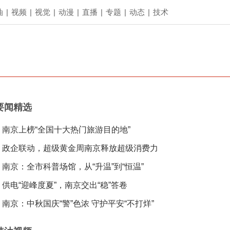
油
|
视频
|
视觉
|
动漫
|
直播
|
专题
|
动态
|
技术
要闻精选
南京上榜“全国十大热门旅游目的地”
政企联动，超级黄金周南京释放超级消费力
南京：全市科普场馆，从“升温”到“恒温”
供电“迎峰度夏”，南京交出“稳”答卷
南京：中秋国庆“警”色浓 守护平安“不打烊”