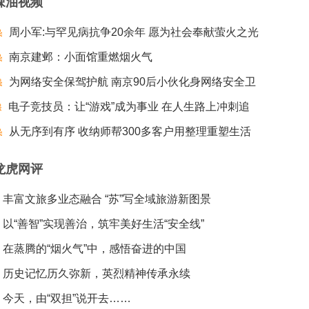
辣油视频
周小军:与罕见病抗争20余年 愿为社会奉献萤火之光
南京建邺：小面馆重燃烟火气
为网络安全保驾护航 南京90后小伙化身网络安全卫
电子竞技员：让“游戏”成为事业 在人生路上冲刺追
士
梦夺冠
从无序到有序 收纳师帮300多客户用整理重塑生活
龙虎网评
丰富文旅多业态融合 “苏”写全域旅游新图景
以“善智”实现善治，筑牢美好生活“安全线”
在蒸腾的“烟火气”中，感悟奋进的中国
历史记忆历久弥新，英烈精神传承永续
今天，由“双担”说开去……