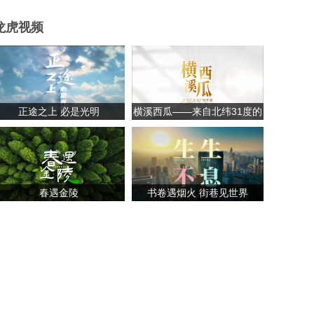
龙虎视频
正途之上 必是光明
横溪西瓜——来自北纬31度的
甘甜
春遇金陵
书卷遇烟火 街巷见世界