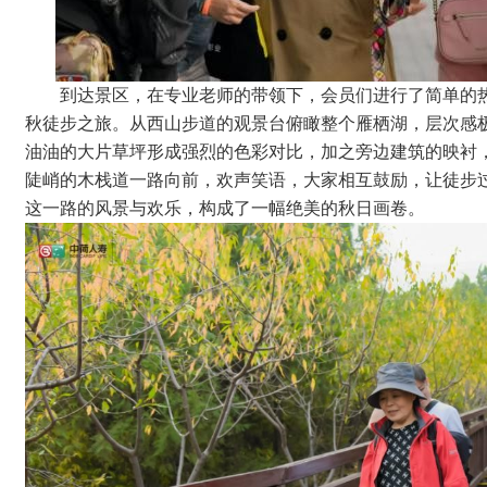
到达景区，在专业老师的带领下，会员们进行了简单的
秋徒步之旅。从西山步道的观景台俯瞰整个雁栖湖，层次感
油油的大片草坪形成强烈的色彩对比，加之旁边建筑的映衬
陡峭的木栈道一路向前，欢声笑语，大家相互鼓励，让徒步
这一路的风景与欢乐，构成了一幅绝美的秋日画卷。