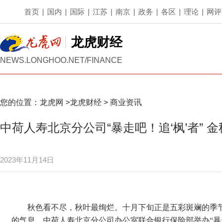
首页
|
国内
|
国际
|
江苏
|
南京
|
政务
|
各区
|
理论
|
网评
龙虎财经
NEWS.LONGHOO.NET/FINANCE
您的位置：
龙虎网
>
龙虎财经
>
商业资讯
中荷人寿北京分公司“暴走吧！追‘枫’者”
2023年11月14日
秋色看不尽，秋叶最绚烂。十月下旬正是五彩斑斓的季
的气息，中荷人寿北京分公司办公室联合银行保险部举办“暴