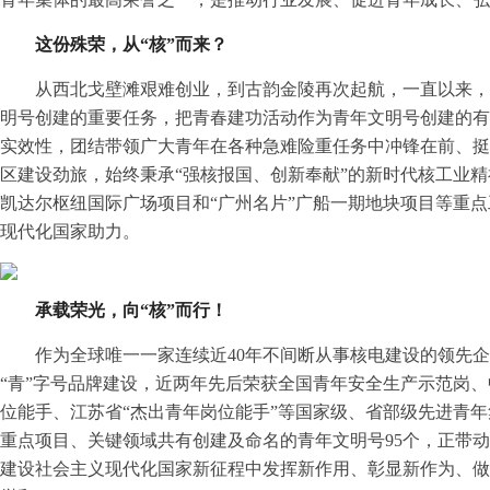
这份殊荣，从“核”而来？
从西北戈壁滩艰难创业，到古韵金陵再次起航，
一直以来，
明号创建的重要任务，把青春建功活动作为青年文明号创建的有
实效性，团结带领广大青年在各种急难险重任务中冲锋在前、挺
区建设劲旅，始终秉承“强核报国、创新奉献”的新时代核工业精
凯达尔枢纽国际广场项目和“广州名片”广船一期地块项目等重
现代化国家助力。
承载荣光，向“核”而行！
作为全球唯一一家连续近40年不间断从事核电建设的领先企
“青”字号品牌建设，近两年先后荣获全国青年安全生产示范岗、
位能手、江苏省“杰出青年岗位能手”等国家级、省部级先进青
重点项目、关键领域共有创建及命名的青年文明号95个，正带
建设社会主义现代化国家新征程中发挥新作用、彰显新作为、做出