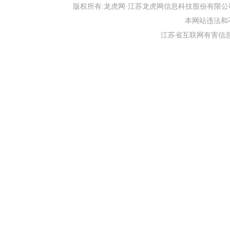
版权所有:龙虎网·江苏龙虎网信息科技股份有限公司 版权声明 Copyr
本网站违法和不良信
江苏省互联网有害信息举