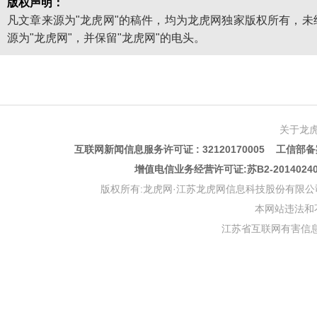
版权声明：
凡文章来源为"龙虎网"的稿件，均为龙虎网独家版权所有，
源为"龙虎网"，并保留"龙虎网"的电头。
关于龙
互联网新闻信息服务许可证 : 32120170005 工信部备案
增值电信业务经营许可证:苏B2-201402
版权所有:龙虎网·江苏龙虎网信息科技股份有限公司 版权声明 Copyr
本网站违法和不良信
江苏省互联网有害信息举