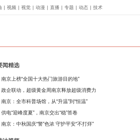
油
|
视频
|
视觉
|
动漫
|
直播
|
专题
|
动态
|
技术
要闻精选
南京上榜“全国十大热门旅游目的地”
政企联动，超级黄金周南京释放超级消费力
南京：全市科普场馆，从“升温”到“恒温”
供电“迎峰度夏”，南京交出“稳”答卷
南京：中秋国庆“警”色浓 守护平安“不打烊”