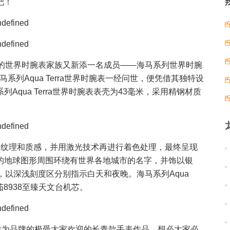
吧！
牌的世界时腕表家族又新添一名成员——海马系列世界时腕
，欧米茄海马系列Aqua Terra世界时腕表一经问世，便凭借其独特设
qua Terra世界时腕表表壳为43毫米，采用精钢材质
的纹理和质感，并用激光技术再进行着色处理，最终呈现
的地球图形周围环绕有世界各地城市的名字，并饰以银
，以深浅刻度区分别指示白天和夜晚。海马系列Aqua
茄8938至臻天文台机芯。
作为品牌的极受大家欢迎的长青款手表作品，想必大家必