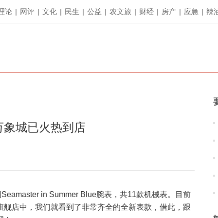
理论
|
网评
|
文化
|
民生
|
公益
|
农文旅
|
财经
|
房产
|
应急
|
辣
汉万象城已火热到店
ster in Summer Blue腕表，共11款机械表。目前
旗舰店中，我们就看到了非常齐全的全新表款，借此，跟