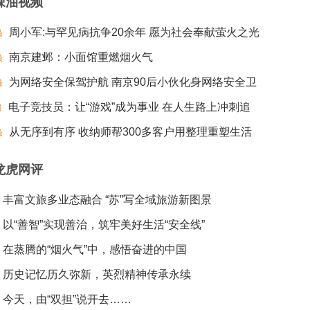
辣油视频
周小军:与罕见病抗争20余年 愿为社会奉献萤火之光
南京建邺：小面馆重燃烟火气
为网络安全保驾护航 南京90后小伙化身网络安全卫
电子竞技员：让“游戏”成为事业 在人生路上冲刺追
士
梦夺冠
从无序到有序 收纳师帮300多客户用整理重塑生活
龙虎网评
丰富文旅多业态融合 “苏”写全域旅游新图景
以“善智”实现善治，筑牢美好生活“安全线”
在蒸腾的“烟火气”中，感悟奋进的中国
历史记忆历久弥新，英烈精神传承永续
今天，由“双担”说开去……