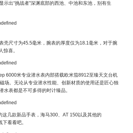
还显示出“挑战者”深渊底部的西池、中池和东池，别有生
水表表壳尺寸为45.5毫米，腕表的厚度仅为18.1毫米，对于腕
人惊喜。
a Deep 6000米专业潜水表内部搭载欧米茄8912至臻天文台机
斯的强磁场。无论从专业潜水性能、创新材质的使用还是匠心独
米专业潜水表都是不可多得的时计臻品。
几款新品手表，海马300、AT 150以及其他的
去线下看看吧。