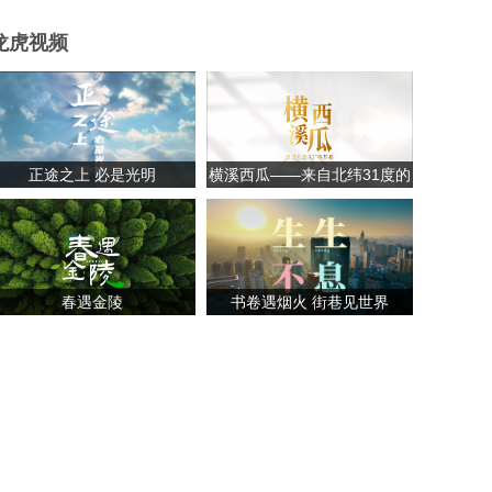
龙虎视频
正途之上 必是光明
横溪西瓜——来自北纬31度的
甘甜
春遇金陵
书卷遇烟火 街巷见世界