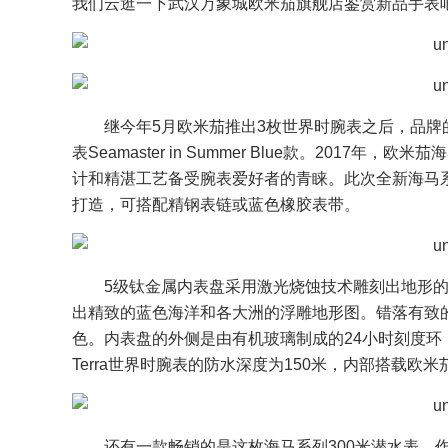
我们云逛一下武汉万象城欧米茄旗舰店鉴赏新品手表
继今年5月欧米茄推出3枚世界时腕表之后，品
表Seamaster in Summer Blue款。2017年
计和精湛工艺备受腕表爱好者的青睐。此次全新海马系列A
打造，可搭配精钢表链或蓝色橡胶表带。
5级钛金属内表盘采用激光烧蚀技术雕刻出地形
出精致的蓝色海洋和各大洲的浮雕地形图。错落有致
色。内表盘的外侧是由有机玻璃制成的24小时刻度环
Terra世界时腕表的防水深度为150米，内部搭载欧米
还有一款畅销的是这枚海马系列300米潜水表，