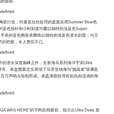
们的面前。
瓷打造，经垂直拉丝处理的盘面采用Summer Blue色
蓝色指针和小时刻度均覆以独特的浅蓝色Super-
e的主题，手表的蓝色陶瓷表圈饰以独特的浅蓝色潜水刻度，与立
节的把握，令人赞叹不已。
款中的潜水深度巅峰之作，全新海马系列海洋宇宙Ultra
同寻常。表盘图案忠实再现了马里亚纳海沟“挑战者”深渊底
一百万声呐点绘制而成。表盘漆面纹理有如自由流淌的海
AS HERE”的字样跃然眼前，指示出Ultra Deep 原