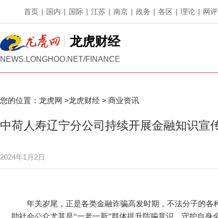
首页
|
国内
|
国际
|
江苏
|
南京
|
政务
|
各区
|
理论
|
网评
龙虎财经
NEWS.LONGHOO.NET/FINANCE
您的位置：
龙虎网
>
龙虎财经
>
商业资讯
中荷人寿辽宁分公司持续开展金融知识宣
2024年1月2日
年关岁尾，正是各类金融诈骗高发时期，不法分子的各
助社会公众尤其是“一老一新”群体提升防骗意识，守护自身