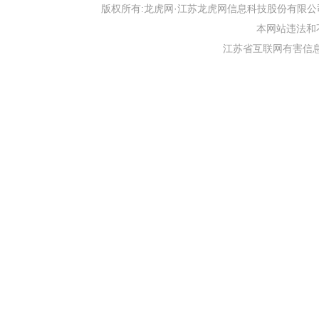
版权所有:龙虎网·江苏龙虎网信息科技股份有限公司 版权声明 Copyr
本网站违法和不良信
江苏省互联网有害信息举