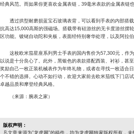
经典风范。而如果你更喜欢金属表链，39毫米表款的金属表链
透过拱型耐磨损蓝宝石玻璃表背，可以看到手表的内部搭载
抗高达15,000高斯的强磁场。搭载带有硅游丝的无卡度游丝
区功能。镀铑自动陀和夹板，表面经特别奢华处理，以及阿拉伯
这枚欧米茄星座系列男士手表的国内售价为57,300元，
以说是十分良心了。此外，黑银色的表款搭配西装、衬衫，甚至
奖励自己一枚正装机械表作为年终礼物，或者在寻找一枚适合日
个不错的选择。心动不如行动，欢迎大家前去欧米茄线下门店试
卓越品质和摩登经典风格。
（来源：腕表之家）
版权声明：
凡文章来源为"龙虎网"的稿件，均为龙虎网独家版权所有，