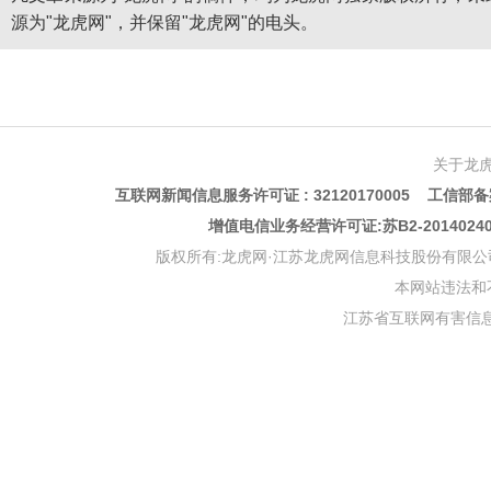
源为"龙虎网"，并保留"龙虎网"的电头。
关于龙
互联网新闻信息服务许可证 : 32120170005 工信部备案
增值电信业务经营许可证:苏B2-201402
版权所有:龙虎网·江苏龙虎网信息科技股份有限公司 版权声明 Copyr
本网站违法和不良信
江苏省互联网有害信息举