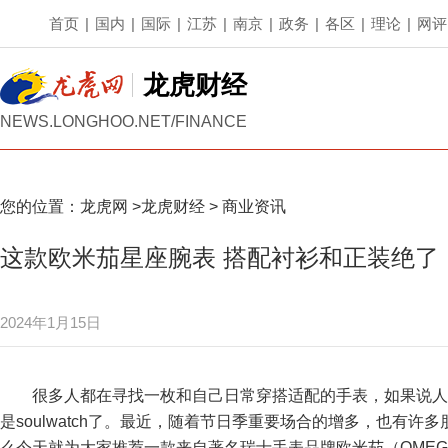
首页
|
国内
|
国际
|
江苏
|
南京
|
政务
|
各区
|
理论
|
网评
龙虎财经
NEWS.LONGHOO.NET/FINANCE
您的位置：
龙虎网
>
龙虎财经
>
商业资讯
这款欧米茄星座腕表 搭配衬衫和正装绝了
2024年1月15日
很多人都在寻找一枚和自己日常穿搭适配的手表，如果说人有s
是soulwatch了。最近，随着节日季重要场合的增多，也有
么今天就为大家推荐一款来自著名瑞士手表品牌欧米茄（OME