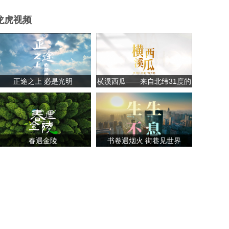
龙虎视频
正途之上 必是光明
横溪西瓜——来自北纬31度的
甘甜
春遇金陵
书卷遇烟火 街巷见世界