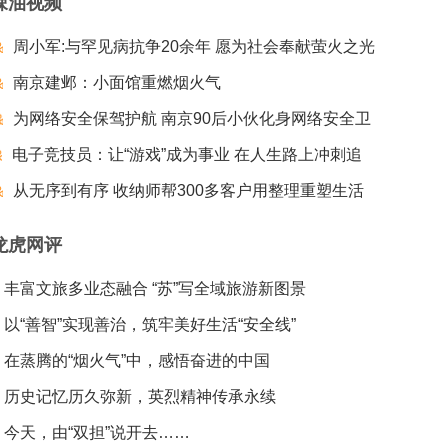
辣油视频
周小军:与罕见病抗争20余年 愿为社会奉献萤火之光
南京建邺：小面馆重燃烟火气
为网络安全保驾护航 南京90后小伙化身网络安全卫
电子竞技员：让“游戏”成为事业 在人生路上冲刺追
士
梦夺冠
从无序到有序 收纳师帮300多客户用整理重塑生活
龙虎网评
丰富文旅多业态融合 “苏”写全域旅游新图景
以“善智”实现善治，筑牢美好生活“安全线”
在蒸腾的“烟火气”中，感悟奋进的中国
历史记忆历久弥新，英烈精神传承永续
今天，由“双担”说开去……