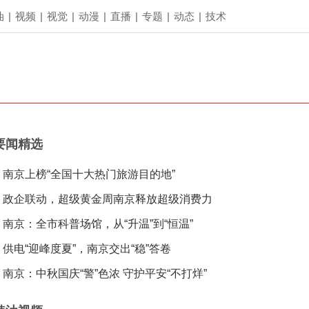
油
|
视频
|
视觉
|
动漫
|
直播
|
专题
|
动态
|
技术
要闻精选
南京上榜“全国十大热门旅游目的地”
政企联动，超级黄金周南京释放超级消费力
南京：全市科普场馆，从“升温”到“恒温”
供电“迎峰度夏”，南京交出“稳”答卷
南京：中秋国庆“警”色浓 守护平安“不打烊”