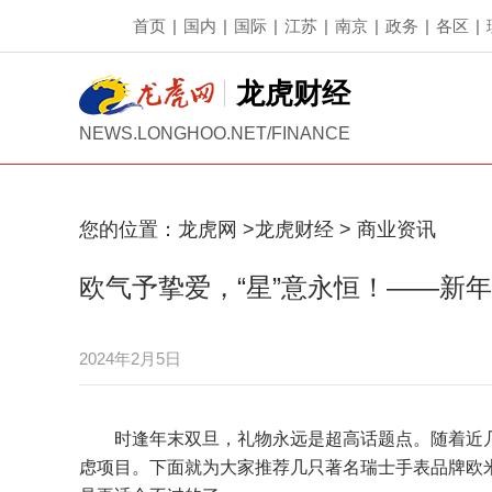
首页
|
国内
|
国际
|
江苏
|
南京
|
政务
|
各区
|
龙虎财经
NEWS.LONGHOO.NET/FINANCE
您的位置：
龙虎网
>
龙虎财经
>
商业资讯
欧气予挚爱，“星”意永恒！——新
2024年2月5日
时逢年末双旦，礼物永远是超高话题点。随着近
虑项目。下面就为大家推荐几只著名瑞士手表品牌欧