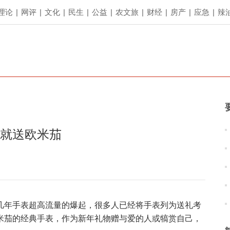
理论
|
网评
|
文化
|
民生
|
公益
|
农文旅
|
财经
|
房产
|
应急
|
辣
年就送欧米茄
几年手表超高流量的爆起，很多人已经将手表列为送礼考
米茄的经典手表，作为新年礼物赠与爱的人或犒赏自己，