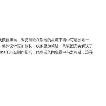
代颜值担当，陶瓷圈款在浩瀚的星座宇宙中可谓独耀一
，整体设计更加修长，线条更加简洁。陶瓷圈完美解决了
na 18K金制作拖爪，倾斜嵌入陶瓷圈中与之相融，追寻