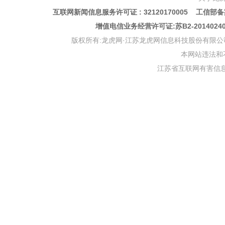
互联网新闻信息服务许可证 : 32120170005 工信部备案
增值电信业务经营许可证:苏B2-201402
版权所有:龙虎网·江苏龙虎网信息科技股份有限公司 版权声明 Copyr
本网站违法和不良信
江苏省互联网有害信息举