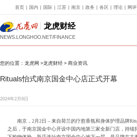
首页
|
国内
|
国际
|
江苏
|
南京
|
政务
|
各区
|
理论
|
网评
龙虎财经
NEWS.LONGHOO.NET/FINANCE
您的位置：
龙虎网
>
龙虎财经
>
商业资讯
Rituals怡式南京国金中心店正式开幕
2024年2月8日
南京，2月2日 – 来自荷兰的疗愈香氛和身体护理品牌Ri
之后，于南京国金中心开设中国内地第三家全新门店，持续
下购物体验。新店选址南京国金中心地下一层，是品牌在古都南