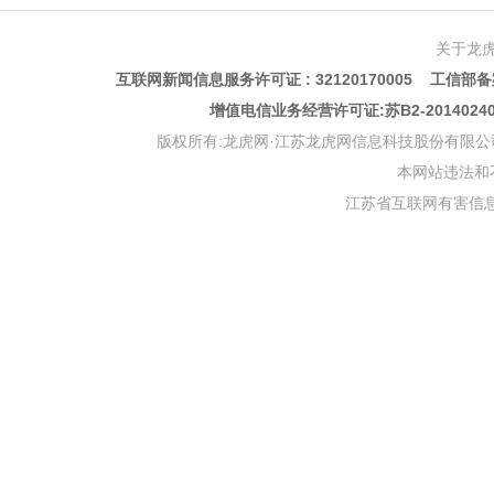
关于龙
互联网新闻信息服务许可证 : 32120170005 工信部备案
增值电信业务经营许可证:苏B2-201402
版权所有:龙虎网·江苏龙虎网信息科技股份有限公司 版权声明 Copyr
本网站违法和不良信
江苏省互联网有害信息举