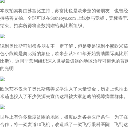
本次‬拍卖将由苏富比主持，苏富比‬也是‬欧米茄‬的老朋友‬，也曾经主持
持‬慈善‬义拍‬。全球可以在Sothebys.com 上线参与竞标，竞标将
结束。拍卖所得‬将全数‬捐赠‬给‬奥比斯‬组织‬。
说到‬奥比斯‬可能‬很多朋友‬不一定了解‬，但是要是说到‬小熊欧米茄
色小熊就是奥比斯的象征，欧米茄从2011年开始赞助国际奥比斯防盲救盲基金
比斯)，这间非营利组织深入世界最偏远的地区治疗可避免的盲
的光明！
欧米茄不仅为了奥比斯慈善义举注入了大量资金，历史上也推出
米茄也投入了不少资源去宣传这群被大家忽略的视障病童群体。
世界上有许多极度贫困的地区，极度缺乏各类医疗条件，为了在
合作，将一架麦道10飞机，改造成了一架飞行眼科医院，飞到