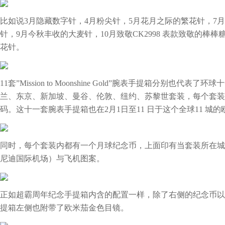
比如说3月隐藏数字针，4月粉尖针，5月花月之际的繁花针，7
针，9月今秋丰收的大麦针，10月致敬CK2998 表款致敬的棒
花针。
11套”Mission to Moonshine Gold”腕表手提箱分别
兰、东京、新加坡、曼谷、伦敦、纽约、苏黎世套装，每个套装
码。这十一套腕表手提箱也在2月1日至11 日于这个全球11 城
同时，每个套装内都有一个月球纪念币‬，上面印有当套装所在城市的
尼迪‬国际‬机场‬）与飞机图案。
正如超霸周年纪念手提箱内含的配置一样，除了右侧的纪念币以外，这一次”Mi
提箱左侧也附带了欧米茄金色目镜。