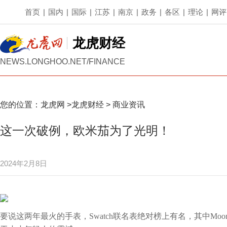
首页
|
国内
|
国际
|
江苏
|
南京
|
政务
|
各区
|
理论
|
网评
龙虎财经
NEWS.LONGHOO.NET/FINANCE
您的位置：
龙虎网
>
龙虎财经
>
商业资讯
这一次破例，欧米茄为了光明！
2024年2月8日
要说这两年‬最火的手表，Swatch联名表绝对榜上有名，其中Moo