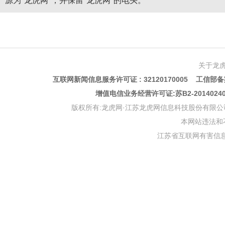
源为"龙虎网"，并保留"龙虎网"的电头。
关于龙
互联网新闻信息服务许可证 : 32120170005 工信部备案
增值电信业务经营许可证:苏B2-201402
版权所有:龙虎网·江苏龙虎网信息科技股份有限公司 版权声明 Copyr
本网站违法和不良信
江苏省互联网有害信息举