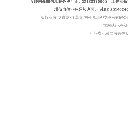
互联网新闻信息服务许可证 : 32120170005 工信部备案
增值电信业务经营许可证:苏B2-201402
版权所有:龙虎网·江苏龙虎网信息科技股份有限公司 版权声明 Copyr
本网站违法和不良信
江苏省互联网有害信息举