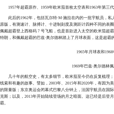
1957年超霸原作、1959年欧米茄首枚太空表和1963年第三
此后的1962年，包括瓦尔特·M·施拉在内的一批宇航员，私
原版，有测速计、脉搏计、十进制刻度及测距计四种不同的表圈；
佩戴超霸登上西格码 7 号飞船，也是首款进入太空的欧米茄超霸手
特朗，和佩戴超霸的巴兹·奥尔德林踏上了月球表面，这是超霸
1965年月球表和196
1969年巴兹·奥尔德林
几十年的航空史，有太多细节，欧米茄至今仍在反复梳理；
线索和有趣的故事。譬如，2003年、2015年和2020年，有因
的限量版；东京奥运会闭幕式巴黎八分钟上，法国宇航员在国际空间站
克斯；以及，2013年开始陆续登场的月之暗面。这已经是后登
霸。