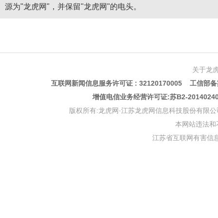
源为"龙虎网"，并保留"龙虎网"的电头。
关于龙
互联网新闻信息服务许可证 : 32120170005 工信部备案
增值电信业务经营许可证:苏B2-201402
版权所有:龙虎网·江苏龙虎网信息科技股份有限公司 版权声明 Copyr
本网站违法和不良信
江苏省互联网有害信息举