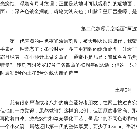
光烧蚀、浮雕有月球纹理；正面是从地球可以观测到的近地面，
面）；深灰色镀金摆轮，齿轮为浅灰色；山脉丘壑层峦叠嶂，是
第二代超霸月之暗面“阿波
第一代表圈的白色夜光涂层刻度，被大明火珐琅取代，我
手表的一种常态了；条形时标，多了更精致的倒角处理，升级非
霸月球表，在小秒针上做文章的，通常不是凡品；譬如至今仍然
特曼”、镌刻有阿波罗17号任务徽章的45周年纪念版；但这一
阿波罗8号的土星5号运载火箭的造型。
土星5号
我有很多严谨或者八卦的航空爱好者朋友，在网上搜过真实
但他们一致觉得，虽然微缩到这样的比例，但还原度非常高。那
再附着白漆、激光烧蚀和激光黑化工艺，呈现出的不同色彩和细
一个小火箭，居然还比第一代的整体厚度，要少了0.8mm。手