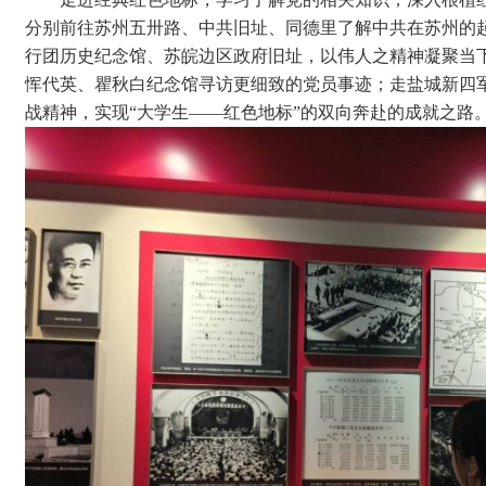
分别前往苏州五卅路、中共旧址、同德里了解中共在苏州的
行团历史纪念馆、苏皖边区政府旧址，以伟人之精神凝聚当
恽代英、瞿秋白纪念馆寻访更细致的党员事迹；走盐城新四
战精神，实现“大学生——红色地标”的双向奔赴的成就之路