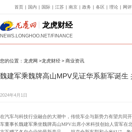
首页
|
国内
|
国际
|
江苏
|
南京
|
政务
|
各区
|
理论
|
网评
龙虎财经
NEWS.LONGHOO.NET/FINANCE
您的位置：
龙虎网
>
龙虎财经
>
商业资讯
魏建军乘魏牌高山MPV见证华系新军诞生
2024年4月1日
在汽车与科技行业融合的大潮中，传统车企与新势力有望共同开
车董事长魏建军乘坐魏牌高山MPV出席小米科技创始人雷军在北
方互赠了各自企业的最新产品——坦克全新车型和小米SU7，