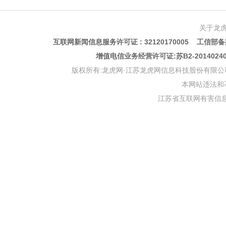
关于龙
互联网新闻信息服务许可证 : 32120170005 工信部备案
增值电信业务经营许可证:苏B2-201402
版权所有:龙虎网·江苏龙虎网信息科技股份有限公司 版权声明 Copyr
本网站违法和不良信
江苏省互联网有害信息举