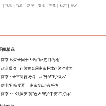
油
|
视频
|
视觉
|
动漫
|
直播
|
专题
|
动态
|
技术
要闻精选
南京上榜“全国十大热门旅游目的地”
政企联动，超级黄金周南京释放超级消费力
南京：全市科普场馆，从“升温”到“恒温”
供电“迎峰度夏”，南京交出“稳”答卷
南京：中秋国庆“警”色浓 守护平安“不打烊”