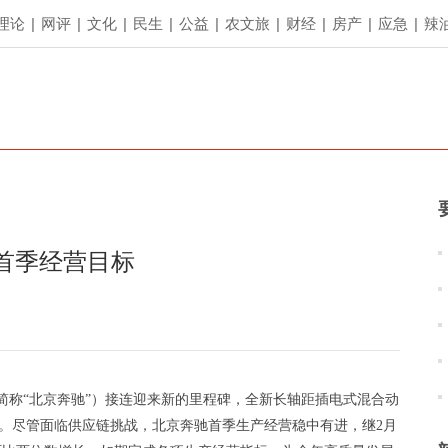
理论
|
网评
|
文化
|
民生
|
公益
|
农文旅
|
财经
|
房产
|
应急
|
辣
首季经营目标
（简称“北京奔驰”）接连迎来新的里程碑，全新长轴距插电式混合动
化战略。尽管面临供应链挑战，北京奔驰首季生产经营稳中有进，继2月