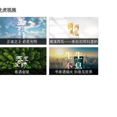
龙虎视频
正途之上 必是光明
横溪西瓜——来自北纬31度的
甘甜
春遇金陵
书卷遇烟火 街巷见世界