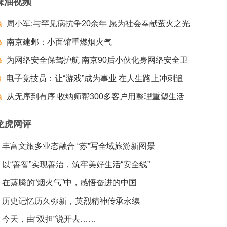
辣油视频
周小军:与罕见病抗争20余年 愿为社会奉献萤火之光
南京建邺：小面馆重燃烟火气
为网络安全保驾护航 南京90后小伙化身网络安全卫
电子竞技员：让“游戏”成为事业 在人生路上冲刺追
士
梦夺冠
从无序到有序 收纳师帮300多客户用整理重塑生活
龙虎网评
丰富文旅多业态融合 “苏”写全域旅游新图景
以“善智”实现善治，筑牢美好生活“安全线”
在蒸腾的“烟火气”中，感悟奋进的中国
历史记忆历久弥新，英烈精神传承永续
今天，由“双担”说开去……