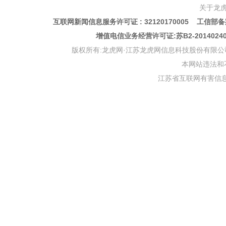
关于龙
互联网新闻信息服务许可证 : 32120170005 工信部备案
增值电信业务经营许可证:苏B2-201402
版权所有:龙虎网·江苏龙虎网信息科技股份有限公司 版权声明 Copyr
本网站违法和不良信
江苏省互联网有害信息举