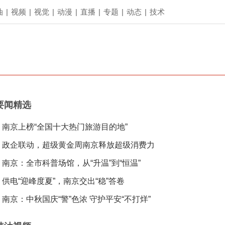
油
|
视频
|
视觉
|
动漫
|
直播
|
专题
|
动态
|
技术
要闻精选
南京上榜“全国十大热门旅游目的地”
政企联动，超级黄金周南京释放超级消费力
南京：全市科普场馆，从“升温”到“恒温”
供电“迎峰度夏”，南京交出“稳”答卷
南京：中秋国庆“警”色浓 守护平安“不打烊”