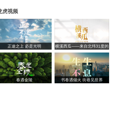
龙虎视频
正途之上 必是光明
横溪西瓜——来自北纬31度的
甘甜
春遇金陵
书卷遇烟火 街巷见世界