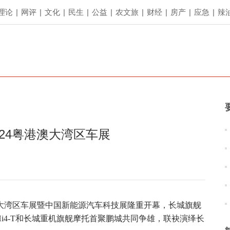
理论
|
网评
|
文化
|
民生
|
公益
|
农文旅
|
财经
|
房产
|
应急
|
辣
024粤港澳大湾区车展
港澳大湾区车展暨中国新能源汽车科技展隆重开幕，长城旗舰
Hi4-T和长城重机旗舰摩托首聚鹏城共同争雄，联袂演绎长