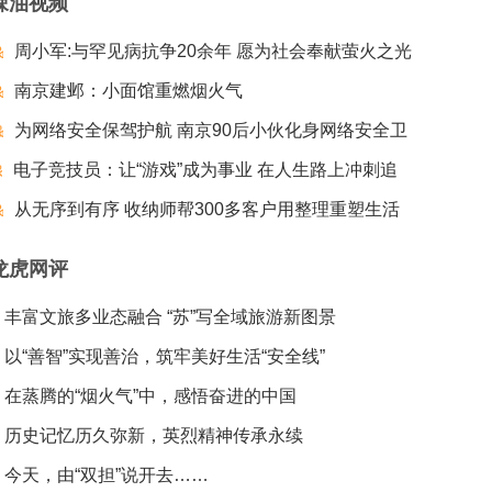
辣油视频
周小军:与罕见病抗争20余年 愿为社会奉献萤火之光
南京建邺：小面馆重燃烟火气
为网络安全保驾护航 南京90后小伙化身网络安全卫
电子竞技员：让“游戏”成为事业 在人生路上冲刺追
士
梦夺冠
从无序到有序 收纳师帮300多客户用整理重塑生活
龙虎网评
丰富文旅多业态融合 “苏”写全域旅游新图景
以“善智”实现善治，筑牢美好生活“安全线”
在蒸腾的“烟火气”中，感悟奋进的中国
历史记忆历久弥新，英烈精神传承永续
今天，由“双担”说开去……