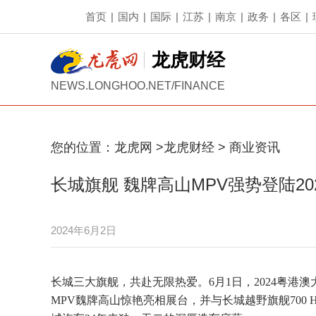
首页
|
国内
|
国际
|
江苏
|
南京
|
政务
|
各区
|
龙虎财经
NEWS.LONGHOO.NET/FINANCE
您的位置：
龙虎网
>
龙虎财经
>
商业资讯
长城旗舰 魏牌高山MPV强势登陆2
2024年6月2日
长城三大旗舰，共赴无限热爱。6月1日，2024粤
MPV魏牌高山惊艳亮相展台，并与长城越野旗舰700 