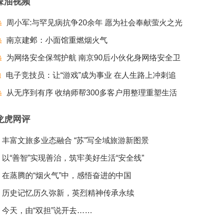
辣油视频
周小军:与罕见病抗争20余年 愿为社会奉献萤火之光
南京建邺：小面馆重燃烟火气
为网络安全保驾护航 南京90后小伙化身网络安全卫
电子竞技员：让“游戏”成为事业 在人生路上冲刺追
士
梦夺冠
从无序到有序 收纳师帮300多客户用整理重塑生活
龙虎网评
丰富文旅多业态融合 “苏”写全域旅游新图景
以“善智”实现善治，筑牢美好生活“安全线”
在蒸腾的“烟火气”中，感悟奋进的中国
历史记忆历久弥新，英烈精神传承永续
今天，由“双担”说开去……