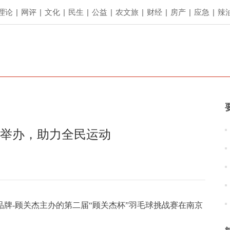
理论
|
网评
|
文化
|
民生
|
公益
|
农文旅
|
财经
|
房产
|
应急
|
辣
利举办，助力全民运动
品牌-顾关杰主办的第二届“顾关杰杯”羽毛球挑战赛在南京