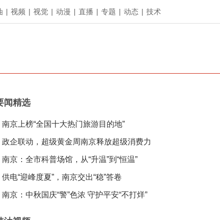
油
|
视频
|
视觉
|
动漫
|
直播
|
专题
|
动态
|
技术
要闻精选
南京上榜“全国十大热门旅游目的地”
政企联动，超级黄金周南京释放超级消费力
南京：全市科普场馆，从“升温”到“恒温”
供电“迎峰度夏”，南京交出“稳”答卷
南京：中秋国庆“警”色浓 守护平安“不打烊”