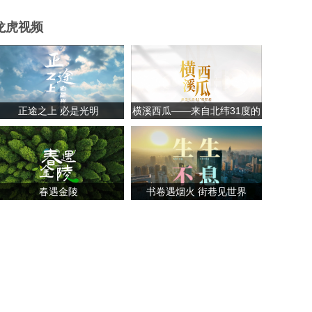
龙虎视频
正途之上 必是光明
横溪西瓜——来自北纬31度的
甘甜
春遇金陵
书卷遇烟火 街巷见世界