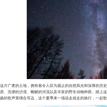
这片广袤的土地，拥有着令人叹为观止的自然风光和深厚的历史
原、浩渺的沙漠、蜿蜒的河流以及丰富的野生动物种群。踏上这
扬的歌声萦绕在耳边，这个夏季来一场说走就走的旅行，一起歌