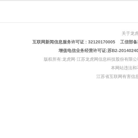
关于龙
互联网新闻信息服务许可证 : 32120170005 工信部备案
增值电信业务经营许可证:苏B2-201402
版权所有:龙虎网·江苏龙虎网信息科技股份有限公司 版权声明 Copyr
本网站违法和不良信
江苏省互联网有害信息举