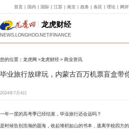
首页
|
国内
|
国际
|
江苏
|
南京
|
政务
|
各区
|
理论
|
网评
龙虎财经
NEWS.LONGHOO.NET/FINANCE
您的位置：
龙虎网
>
龙虎财经
>
商业资讯
毕业旅行放肆玩，内蒙古百万机票盲盒带
2024年7月4日
一年一度的高考季已经结束，毕业旅行还会远吗？
是时候告别浩瀚的题海，收起堆积如山的书本，逃离学校四方的围