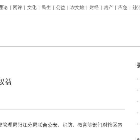
理论
|
网评
|
文化
|
民生
|
公益
|
农文旅
|
财经
|
房产
|
应急
|
辣
权益
督管理局阳江分局联合公安、消防、教育等部门对辖区内