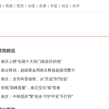
油
|
视频
|
视觉
|
动漫
|
直播
|
专题
|
动态
|
技术
要闻精选
南京上榜“全国十大热门旅游目的地”
政企联动，超级黄金周南京释放超级消费力
南京：全市科普场馆，从“升温”到“恒温”
供电“迎峰度夏”，南京交出“稳”答卷
南京：中秋国庆“警”色浓 守护平安“不打烊”