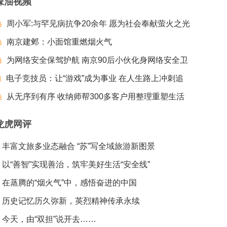
辣油视频
周小军:与罕见病抗争20余年 愿为社会奉献萤火之光
南京建邺：小面馆重燃烟火气
为网络安全保驾护航 南京90后小伙化身网络安全卫
电子竞技员：让“游戏”成为事业 在人生路上冲刺追
士
梦夺冠
从无序到有序 收纳师帮300多客户用整理重塑生活
龙虎网评
丰富文旅多业态融合 “苏”写全域旅游新图景
以“善智”实现善治，筑牢美好生活“安全线”
在蒸腾的“烟火气”中，感悟奋进的中国
历史记忆历久弥新，英烈精神传承永续
今天，由“双担”说开去……