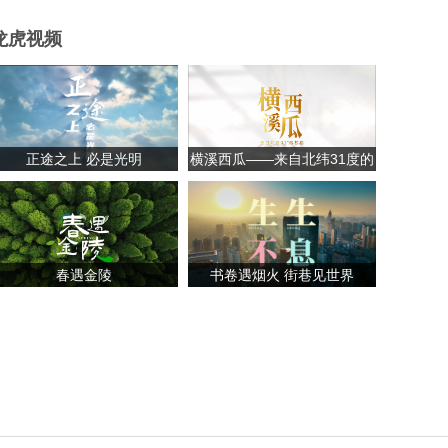
龙虎视频
正途之上 必是光明
横溪西瓜——来自北纬31度的
甘甜
春遇金陵
书卷遇烟火 街巷见世界