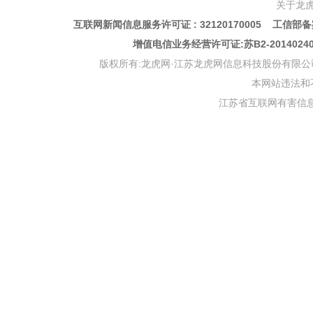
关于龙
互联网新闻信息服务许可证 : 32120170005 工信部备案
增值电信业务经营许可证:苏B2-201402
版权所有:龙虎网·江苏龙虎网信息科技股份有限公司 版权声明 Copyr
本网站违法和不良信
江苏省互联网有害信息举