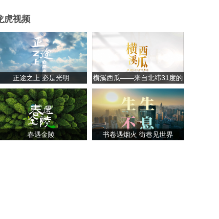
龙虎视频
正途之上 必是光明
横溪西瓜——来自北纬31度的
甘甜
春遇金陵
书卷遇烟火 街巷见世界