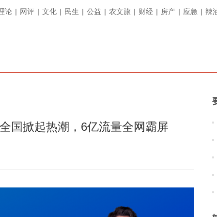
理论
|
网评
|
文化
|
民生
|
公益
|
农文旅
|
财经
|
房产
|
应急
|
辣
在全国掀起热潮，6亿流量全网霸屏