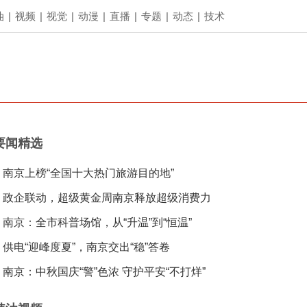
油
|
视频
|
视觉
|
动漫
|
直播
|
专题
|
动态
|
技术
要闻精选
南京上榜“全国十大热门旅游目的地”
政企联动，超级黄金周南京释放超级消费力
南京：全市科普场馆，从“升温”到“恒温”
供电“迎峰度夏”，南京交出“稳”答卷
南京：中秋国庆“警”色浓 守护平安“不打烊”