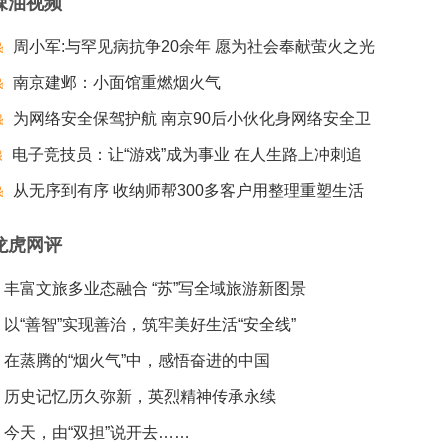
辣油视频
周小军:与罕见病抗争20余年 愿为社会奉献萤火之光
南京建邺：小面馆重燃烟火气
为网络安全保驾护航 南京90后小伙化身网络安全卫
电子竞技员：让“游戏”成为事业 在人生路上冲刺追
士
梦夺冠
从无序到有序 收纳师帮300多客户用整理重塑生活
龙虎网评
丰富文旅多业态融合 “苏”写全域旅游新图景
以“善智”实现善治，筑牢美好生活“安全线”
在蒸腾的“烟火气”中，感悟奋进的中国
历史记忆历久弥新，英烈精神传承永续
今天，由“双担”说开去……