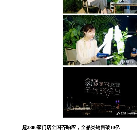
超2
800
家门店全国齐响应，全品类销售破
10
亿