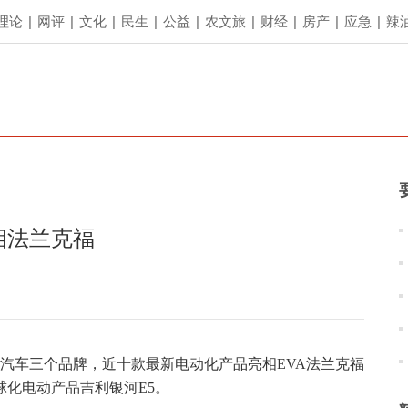
理论
|
网评
|
文化
|
民生
|
公益
|
农文旅
|
财经
|
房产
|
应急
|
辣
相法兰克福
氪汽车三个品牌，近十款最新电动化产品亮相EVA法兰克福
化电动产品吉利银河E5。