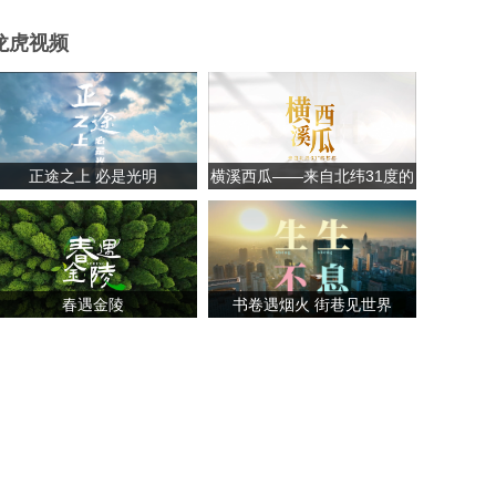
龙虎视频
正途之上 必是光明
横溪西瓜——来自北纬31度的
甘甜
春遇金陵
书卷遇烟火 街巷见世界