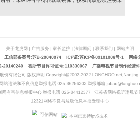
权所有，未经许可不得转载或镜像；授权转载必须注明来
关于龙虎网
|
广告服务
|
家长监护
|
法律顾问
|
联系我们
|
网站声明
5 工信部备案号:苏B-20040074
ICP证:苏ICP备09101006号-1
网络文
20140240 视听节目许可证号:110330067 广播电视节目制作经营
声明 Copyright@2002-2022 LONGHOO.net,Nanjing Longhoo.
网站违法和不良信息举报电话 025-86256303 举报邮箱 jubao@longhoo.n
网有害信息举报中心 举报电话 025-84412377
江苏省网络视听违规节
12321网络不良与垃圾信息举报受理中心
本网已支持ipv6技术