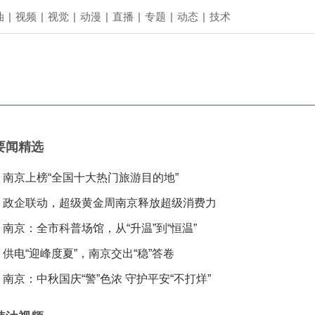
油
|
视频
|
视觉
|
动漫
|
直播
|
专题
|
动态
|
技术
要闻精选
南京上榜“全国十大热门旅游目的地”
政企联动，超级黄金周南京释放超级消费力
南京：全市科普场馆，从“升温”到“恒温”
供电“迎峰度夏”，南京交出“稳”答卷
南京：中秋国庆“警”色浓 守护平安“不打烊”