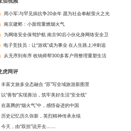
辣油视频
周小军:与罕见病抗争20余年 愿为社会奉献萤火之光
南京建邺：小面馆重燃烟火气
为网络安全保驾护航 南京90后小伙化身网络安全卫
电子竞技员：让“游戏”成为事业 在人生路上冲刺追
士
梦夺冠
从无序到有序 收纳师帮300多客户用整理重塑生活
龙虎网评
丰富文旅多业态融合 “苏”写全域旅游新图景
以“善智”实现善治，筑牢美好生活“安全线”
在蒸腾的“烟火气”中，感悟奋进的中国
历史记忆历久弥新，英烈精神传承永续
今天，由“双担”说开去……