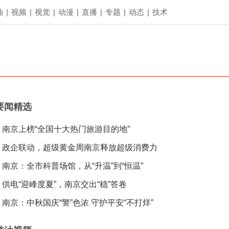
油
|
视频
|
视觉
|
动漫
|
直播
|
专题
|
动态
|
技术
要闻精选
南京上榜“全国十大热门旅游目的地”
政企联动，超级黄金周南京释放超级消费力
南京：全市科普场馆，从“升温”到“恒温”
供电“迎峰度夏”，南京交出“稳”答卷
南京：中秋国庆“警”色浓 守护平安“不打烊”