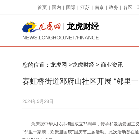
首页
|
国内
|
国际
|
江苏
|
南京
|
政务
|
各区
|
龙虎财经
NEWS.LONGHOO.NET/FINANCE
您的位置：
龙虎网
>
龙虎财经
>
商业资讯
赛虹桥街道邓府山社区开展 “邻里
2024年9月29日
为庆祝中华人民共和国成立75周年，传承和发扬爱国主
“邻里一家亲，欢聚迎国庆”国庆节主题活动。此次活动旨在