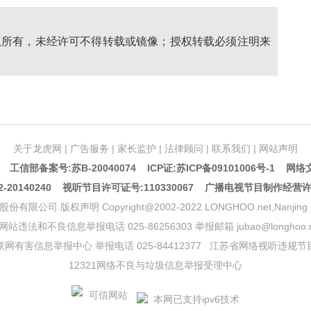
权所有，未经许可不得转载或镜像；授权转载必须注明来
关于龙虎网
|
广告服务
|
家长监护
|
法律顾问
|
联系我们
|
网站声明
5 工信部备案号:苏B-20040074
ICP证:苏ICP备09101006号-1
网络文
20140240 视听节目许可证号:110330067 广播电视节目制作经营
声明 Copyright@2002-2022 LONGHOO.net,Nanjing Longhoo.
网站违法和不良信息举报电话 025-86256303 举报邮箱 jubao@longhoo.n
网有害信息举报中心 举报电话 025-84412377
江苏省网络视听违规节
12321网络不良与垃圾信息举报受理中心
本网已支持ipv6技术