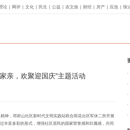
理论
|
网评
|
文化
|
民生
|
公益
|
农文旅
|
财经
|
房产
|
应急
|
辣
一家亲，欢聚迎国庆”主题活动
义精神，邓府山社区新时代文明实践站联合雨花台区军休二所开展
通过丰富多彩的形式，增强社区居民的国家荣誉感和归属感，共同