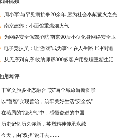
辣油视频
周小军:与罕见病抗争20余年 愿为社会奉献萤火之光
南京建邺：小面馆重燃烟火气
为网络安全保驾护航 南京90后小伙化身网络安全卫
电子竞技员：让“游戏”成为事业 在人生路上冲刺追
士
梦夺冠
从无序到有序 收纳师帮300多客户用整理重塑生活
龙虎网评
丰富文旅多业态融合 “苏”写全域旅游新图景
以“善智”实现善治，筑牢美好生活“安全线”
在蒸腾的“烟火气”中，感悟奋进的中国
历史记忆历久弥新，英烈精神传承永续
今天，由“双担”说开去……