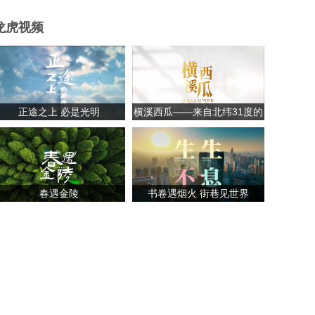
龙虎视频
正途之上 必是光明
横溪西瓜——来自北纬31度的
甘甜
春遇金陵
书卷遇烟火 街巷见世界