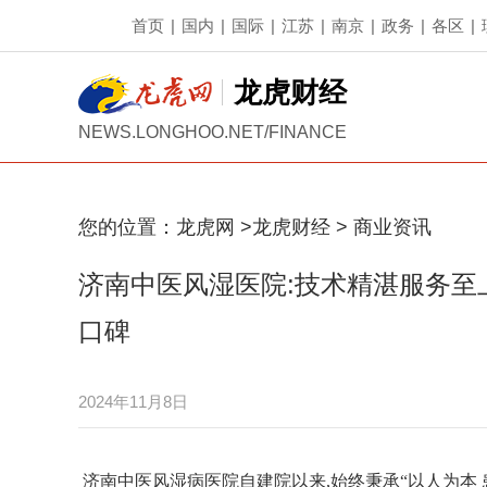
首页
|
国内
|
国际
|
江苏
|
南京
|
政务
|
各区
|
龙虎财经
NEWS.LONGHOO.NET/FINANCE
您的位置：
龙虎网
>
龙虎财经
>
商业资讯
济南中医风湿医院:技术精湛服务至
口碑
2024年11月8日
济南中医风湿病医院自建院以来,始终秉承“以人为本 