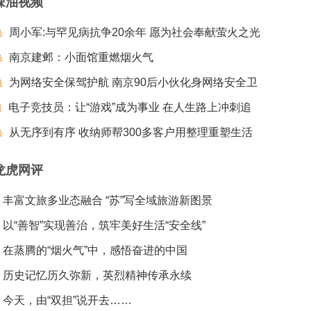
辣油视频
周小军:与罕见病抗争20余年 愿为社会奉献萤火之光
南京建邺：小面馆重燃烟火气
为网络安全保驾护航 南京90后小伙化身网络安全卫
电子竞技员：让“游戏”成为事业 在人生路上冲刺追
士
梦夺冠
从无序到有序 收纳师帮300多客户用整理重塑生活
龙虎网评
丰富文旅多业态融合 “苏”写全域旅游新图景
以“善智”实现善治，筑牢美好生活“安全线”
在蒸腾的“烟火气”中，感悟奋进的中国
历史记忆历久弥新，英烈精神传承永续
今天，由“双担”说开去……