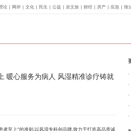
理论
|
网评
|
文化
|
民生
|
公益
|
农文旅
|
财经
|
房产
|
应急
|
辣
上 暖心服务为病人 风湿精准诊疗铸就
患者至上”的准则,以风湿专科创品牌,致力于打造高品质诚