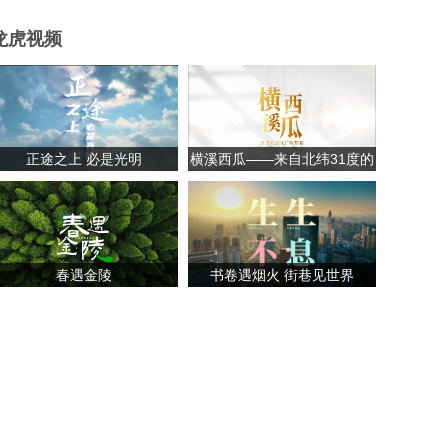
龙虎视频
正途之上 必是光明
横溪西瓜——来自北纬31度的
甘甜
春遇金陵
书卷遇烟火 街巷见世界