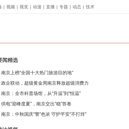
油
|
视频
|
视觉
|
动漫
|
直播
|
专题
|
动态
|
技术
要闻精选
南京上榜“全国十大热门旅游目的地”
政企联动，超级黄金周南京释放超级消费力
南京：全市科普场馆，从“升温”到“恒温”
供电“迎峰度夏”，南京交出“稳”答卷
南京：中秋国庆“警”色浓 守护平安“不打烊”