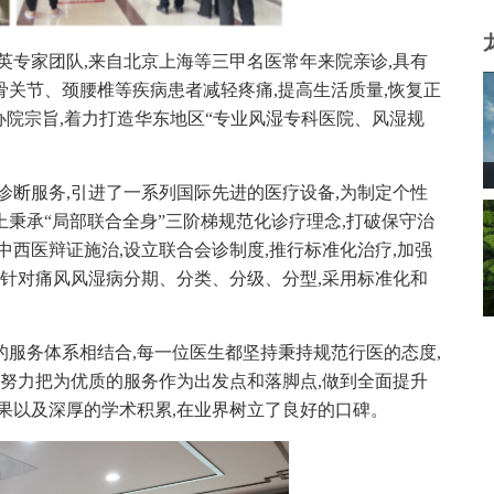
英专家团队,来自北京上海等三甲名医常年来院亲诊,具有
关节、颈腰椎等疾病患者减轻疼痛,提高生活质量,恢复正
办院宗旨,着力打造华东地区“专业风湿专科医院、风湿规
断服务,引进了一系列国际先进的医疗设备,为制定个性
秉承“局部联合全身”三阶梯规范化诊疗理念,打破保守治
中西医辩证施治,设立联合会诊制度,推行标准化治疗,加强
,针对痛风风湿病分期、分类、分级、分型,采用标准化和
服务体系相结合,每一位医生都坚持秉持规范行医的态度,
,努力把为优质的服务作为出发点和落脚点,做到全面提升
果以及深厚的学术积累,在业界树立了良好的口碑。