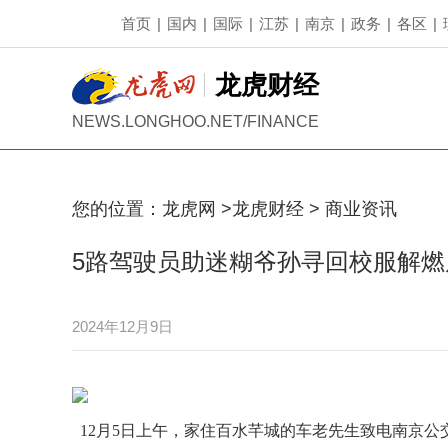
首页
|
国内
|
国际
|
江苏
|
南京
|
政务
|
各区
|
龙虎财经
NEWS.LONGHOO.NET/FINANCE
您的位置：
龙虎网
>
龙虎财经
>
商业资讯
5路驾驶员助迷糊爷孙寻回校服解燃
2024年12月9日
12月5日上午，家住百水芊城的车老先生致电南京