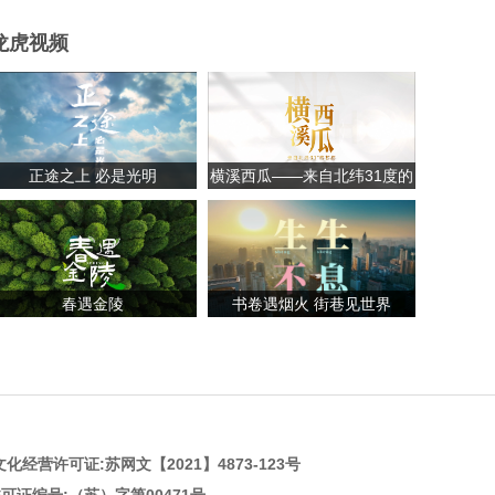
龙虎视频
正途之上 必是光明
横溪西瓜——来自北纬31度的
甘甜
春遇金陵
书卷遇烟火 街巷见世界
化经营许可证:
苏网文【2021】4873-123号