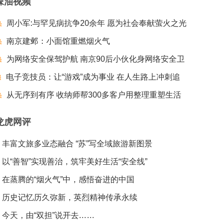
辣油视频
周小军:与罕见病抗争20余年 愿为社会奉献萤火之光
南京建邺：小面馆重燃烟火气
为网络安全保驾护航 南京90后小伙化身网络安全卫
电子竞技员：让“游戏”成为事业 在人生路上冲刺追
士
梦夺冠
从无序到有序 收纳师帮300多客户用整理重塑生活
龙虎网评
丰富文旅多业态融合 “苏”写全域旅游新图景
以“善智”实现善治，筑牢美好生活“安全线”
在蒸腾的“烟火气”中，感悟奋进的中国
历史记忆历久弥新，英烈精神传承永续
今天，由“双担”说开去……