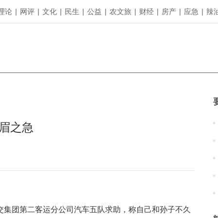
理论
|
网评
|
文化
|
民生
|
公益
|
农文旅
|
财经
|
房产
|
应急
|
辣
眉之急
公交集团第二客运分公司汽车五队求助，称自己和孙子不久