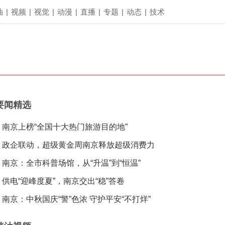
油
|
视频
|
视觉
|
动漫
|
直播
|
专题
|
动态
|
技术
要闻精选
南京上榜“全国十大热门旅游目的地”
政企联动，超级黄金周南京释放超级消费力
南京：全市科普场馆，从“升温”到“恒温”
供电“迎峰度夏”，南京交出“稳”答卷
南京：中秋国庆“警”色浓 守护平安“不打烊”