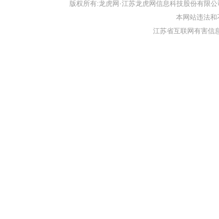
版权所有:龙虎网·江苏龙虎网信息科技股份有限公司 版权声明 Copyr
本网站违法和不良信
江苏省互联网有害信息举