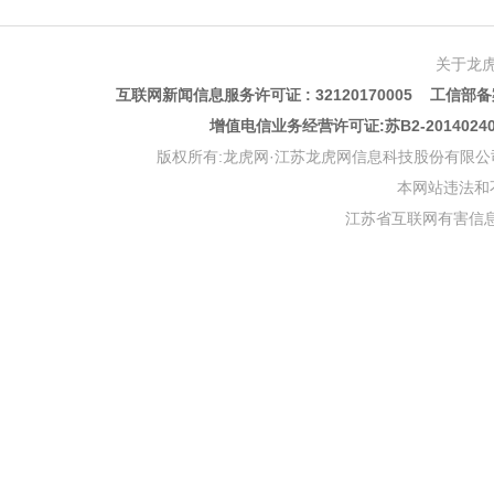
关于龙
互联网新闻信息服务许可证 : 32120170005 工信部备案
增值电信业务经营许可证:苏B2-201402
版权所有:龙虎网·江苏龙虎网信息科技股份有限公司 版权声明 Copyr
本网站违法和不良信
江苏省互联网有害信息举