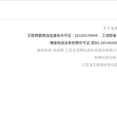
关于龙
互联网新闻信息服务许可证 : 32120170005 工信部备案
增值电信业务经营许可证:苏B2-201402
版权所有:龙虎网·江苏龙虎网信息科技股份有限公司 版权声明 Copyr
本网站违法和不良信
江苏省互联网有害信息举