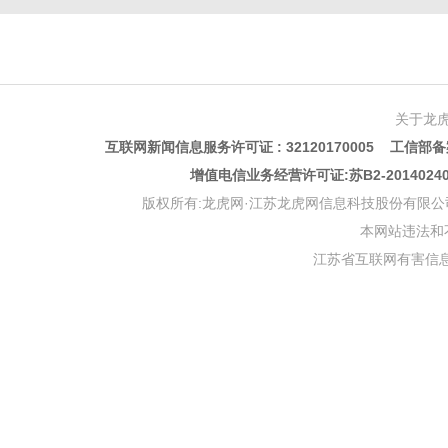
关于龙
互联网新闻信息服务许可证 : 32120170005 工信部备案
增值电信业务经营许可证:苏B2-201402
版权所有:龙虎网·江苏龙虎网信息科技股份有限公司 版权声明 Copyr
本网站违法和不良信
江苏省互联网有害信息举