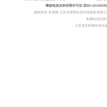
增值电信业务经营许可证:苏B2-201402
版权所有:龙虎网·江苏龙虎网信息科技股份有限公司 版权声明 Copyr
本网站违法和不良信
江苏省互联网有害信息举