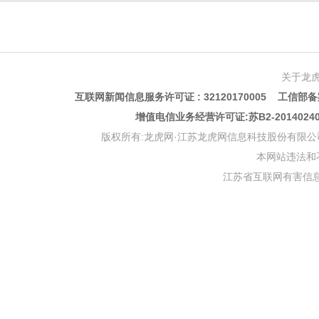
关于龙
互联网新闻信息服务许可证 : 32120170005 工信部备案
增值电信业务经营许可证:苏B2-201402
版权所有:龙虎网·江苏龙虎网信息科技股份有限公司 版权声明 Copyr
本网站违法和不良信
江苏省互联网有害信息举