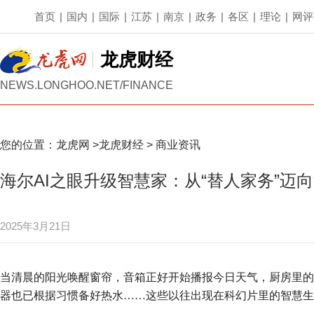
首页
|
国内
|
国际
|
江苏
|
南京
|
政务
|
各区
|
理论
|
网评
龙虎财经
NEWS.LONGHOO.NET/FINANCE
您的位置：
龙虎网
>
龙虎财经
>
商业资讯
海尔AI之眼升级智慧家：从“替人家务”迈向
2025年3月21日
当清晨的阳光唤醒窗帘，音箱正好开始播报今日天气，厨房里的
器也已根据习惯备好热水……这些以往出现在科幻片里的智慧生