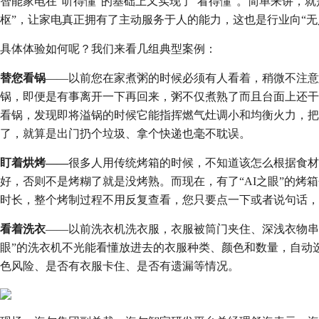
智能家电在“听得懂”的基础上又实现了“看得懂”。简单来讲，
枢”，让家电真正拥有了主动服务于人的能力，这也是行业向“无
具体体验如何呢？我们来看几组典型案例：
替您看锅
——以前您在家煮粥的时候必须有人看着，稍微不注意
锅，即便是有事离开一下再回来，粥不仅煮熟了而且台面上还干干
看锅，发现即将溢锅的时候它能指挥燃气灶调小和均衡火力，把
了，就算是出门扔个垃圾、拿个快递也毫不耽误。
盯着烘烤——
很多人用传统烤箱的时候，不知道该怎么根据食材
好，否则不是烤糊了就是没烤熟。而现在，有了“AI之眼”的烤
时长，整个烤制过程不用反复查看，您只要点一下或者说句话，
看着洗衣
——以前洗衣机洗衣服，衣服被筒门夹住、深浅衣物串
眼”的洗衣机不光能看懂放进去的衣服种类、颜色和数量，自动
色风险、是否有衣服卡住、是否有遗漏等情况。