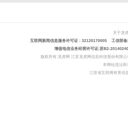
关于龙
互联网新闻信息服务许可证 : 32120170005 工信部备案
增值电信业务经营许可证:苏B2-201402
版权所有:龙虎网·江苏龙虎网信息科技股份有限公司 版权声明 Copyr
本网站违法和不良信
江苏省互联网有害信息举