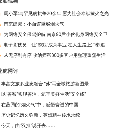
辣油视频
周小军:与罕见病抗争20余年 愿为社会奉献萤火之光
南京建邺：小面馆重燃烟火气
为网络安全保驾护航 南京90后小伙化身网络安全卫
电子竞技员：让“游戏”成为事业 在人生路上冲刺追
士
梦夺冠
从无序到有序 收纳师帮300多客户用整理重塑生活
龙虎网评
丰富文旅多业态融合 “苏”写全域旅游新图景
以“善智”实现善治，筑牢美好生活“安全线”
在蒸腾的“烟火气”中，感悟奋进的中国
历史记忆历久弥新，英烈精神传承永续
今天，由“双担”说开去……