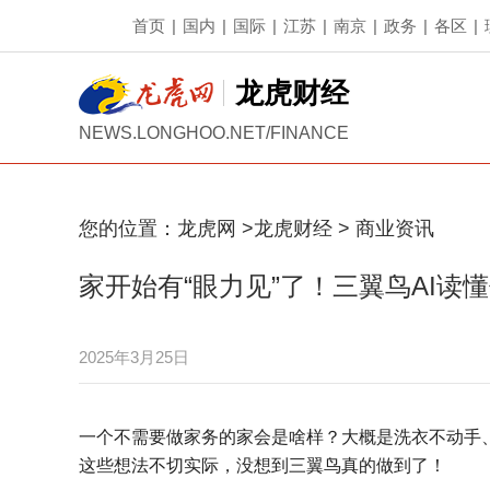
首页
|
国内
|
国际
|
江苏
|
南京
|
政务
|
各区
|
龙虎财经
NEWS.LONGHOO.NET/FINANCE
您的位置：
龙虎网
>
龙虎财经
>
商业资讯
家开始有“眼力见”了！三翼鸟AI读
2025年3月25日
一个不需要做家务的家会是啥样？大概是洗衣不动手
这些想法不切实际，没想到三翼鸟真的做到了！