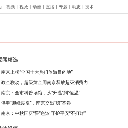
油
|
视频
|
视觉
|
动漫
|
直播
|
专题
|
动态
|
技术
要闻精选
南京上榜“全国十大热门旅游目的地”
政企联动，超级黄金周南京释放超级消费力
南京：全市科普场馆，从“升温”到“恒温”
供电“迎峰度夏”，南京交出“稳”答卷
南京：中秋国庆“警”色浓 守护平安“不打烊”