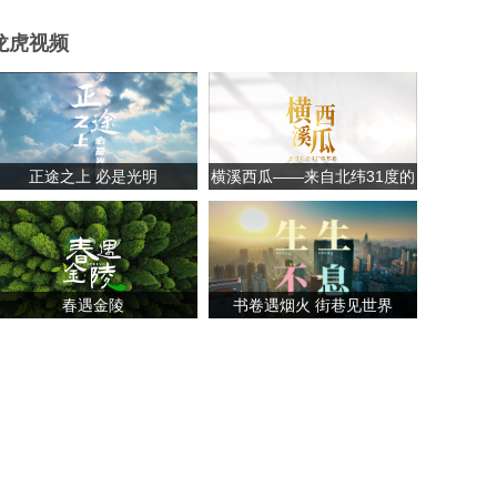
龙虎视频
正途之上 必是光明
横溪西瓜——来自北纬31度的
甘甜
春遇金陵
书卷遇烟火 街巷见世界