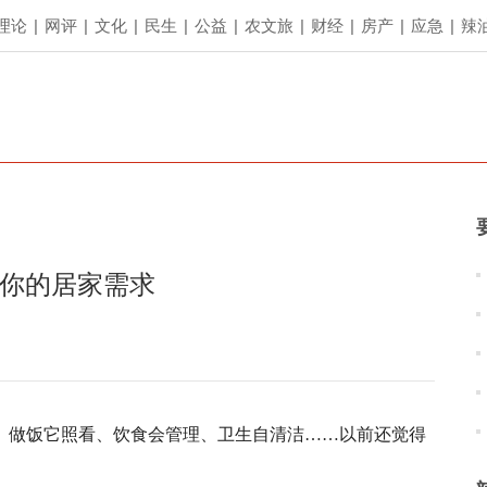
理论
|
网评
|
文化
|
民生
|
公益
|
农文旅
|
财经
|
房产
|
应急
|
辣
懂你的居家需求
、做饭它照看、饮食会管理、卫生自清洁……以前还觉得