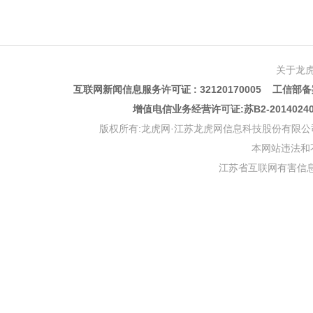
关于龙
互联网新闻信息服务许可证 : 32120170005 工信部备案
增值电信业务经营许可证:苏B2-201402
版权所有:龙虎网·江苏龙虎网信息科技股份有限公司 版权声明 Copyr
本网站违法和不良信
江苏省互联网有害信息举