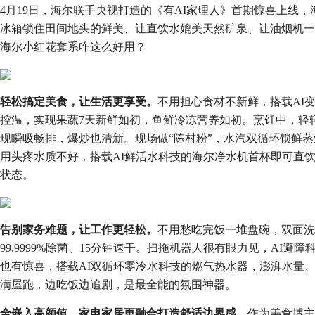
4月19日，海尔联手央视打造的《有AI家理人》首期惊喜上线，
冰箱锁住田间地头的鲜美、让直饮水媲美天然矿泉、让油烟机一
海尔小红花套系咋这么好用？
轻松搞定美食，让生活更享受。
不用担心食材不新鲜，搭载AI
控温，实现果蔬7天新鲜如初，鱼鲜冷冻营养如初。烹饪中，轻
现瞬吸畅排，爆炒也清新。现场做“陈村粉”，水汽双循环锁鲜
用头疼水质不好，搭载AI鲜活水科技的海尔净水机首杯即可直
状态。
告别家务难题，让工作更轻松。
不用愁吃完饭一堆盘碗，双面洗
99.9999%除菌、15分钟速干。扫拖机器人很有眼力见，AI
也有惊喜，搭载AI双循环零冷水科技的燃气热水器，澎湃水量
满屋跑，边吃饭边追剧，是最全能的氛围神器。
全嵌入高颜值，家电家居更融合打造舒适边界感
。作为美食博主