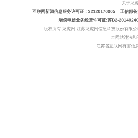
关于龙
互联网新闻信息服务许可证 : 32120170005 工信部备案
增值电信业务经营许可证:苏B2-201402
版权所有:龙虎网·江苏龙虎网信息科技股份有限公司 版权声明 Copyr
本网站违法和不良信
江苏省互联网有害信息举