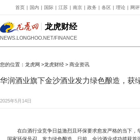
首页
|
国内
|
国际
|
江苏
|
南京
|
政务
|
各区
|
理论
|
网评
龙虎财经
NEWS.LONGHOO.NET/FINANCE
您的位置：
龙虎网
>
龙虎财经
>
商业资讯
华润酒业旗下金沙酒业发力绿色酿造，获
2025年5月14日
在白酒行业竞争日益激烈且环保要求愈发严格的当下，
国家环保号召，发力绿色酿造。日前，金沙酒业成功揽获首