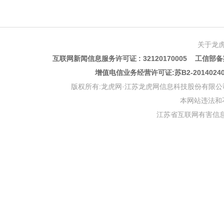
关于龙
互联网新闻信息服务许可证 : 32120170005 工信部备案
增值电信业务经营许可证:苏B2-201402
版权所有:龙虎网·江苏龙虎网信息科技股份有限公司 版权声明 Copyr
本网站违法和不良信
江苏省互联网有害信息举