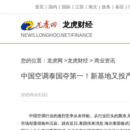
首页
|
国内
|
国际
|
江苏
|
南京
|
政务
|
各区
|
龙虎财经
NEWS.LONGHOO.NET/FINANCE
您的位置：
龙虎网
>
龙虎财经
>
商业资讯
中国空调泰国夺第一！新基地又投
2025年6月3日
中国空调行业的激烈竞争从未停歇。从行业巨头的厮杀,
市场却显得格外沉寂。就在近日,泰国传来消息:海尔泰国春武