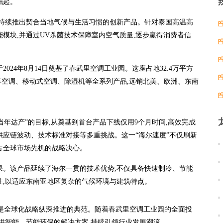
崛起。
向,持续推出契合当地气候与生活习惯的创新产品。针对泰国高温高
模块,并通过UV杀菌技术保障室内空气质量,逐步赢得消费者信
024年8月14日奠基了春武里空调工业园。这座占地32.4万平方
房车空调、移动式空调、除湿机等全系列产品,远销北美、欧洲、东南
年达产”的目标,从奠基到首台产品下线仅用9个月时间,高效完成
供应链波动、技术标准对接等多重挑战。这一“海尔速度”不仅刷新
占全球市场先机的战略决心。
果。该产品延续了海尔一贯的技术优势,不仅具备快速制冷、节能
性,以适应东南亚地区复杂的气候环境与建筑特点。
更是全球化战略纵深推进的典范。随着春武里空调工业园的全面投
提供智能、节能环保的解决方案,持续引领行业发展潮流。