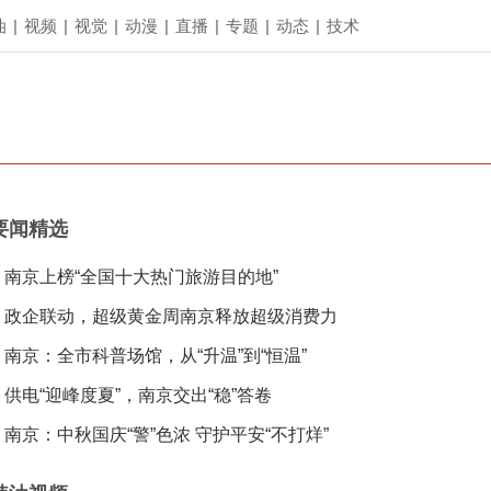
油
|
视频
|
视觉
|
动漫
|
直播
|
专题
|
动态
|
技术
要闻精选
南京上榜“全国十大热门旅游目的地”
政企联动，超级黄金周南京释放超级消费力
南京：全市科普场馆，从“升温”到“恒温”
供电“迎峰度夏”，南京交出“稳”答卷
南京：中秋国庆“警”色浓 守护平安“不打烊”