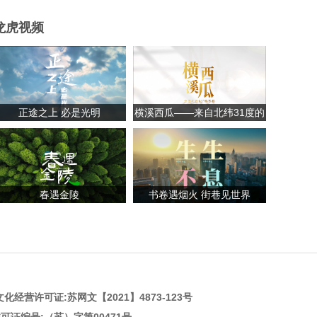
龙虎视频
正途之上 必是光明
横溪西瓜——来自北纬31度的
甘甜
春遇金陵
书卷遇烟火 街巷见世界
化经营许可证:
苏网文【2021】4873-123号