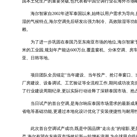
国本土化生产的重要突破,也代表着中国空调行业在海外市场
海尔智家自2002年进军泰国以来,始终以用户需求为导
湿的气候特点,海尔空调先后研发出强力制冷、高效除湿等功能
赖。
为了进一步巩固在泰国乃至东南亚市场的地位,海尔智家于2
米的工业园,规划年产能达600万台,覆盖窗机、分体空调、
亚、日韩等地。
项目团队全员锚定“当年建设、当年投产、抢订单窗口、当
厂房建设、设备调试、工艺验证等全流程工作,期间成功攻克
了行业建设周期纪录,更以实际行动诠释了深耕泰国市场、抢
当日试产的首台空调,是海尔响应泰国市场需求的最新成
省电等基础功能,更通过本地化设计优化了安装便捷性与耐用
此次首台空调试产成功,既是中国品牌“走出去”的缩影,
产,海尔有望在东南亚市场掀起新一轮增长浪潮,为全球用户