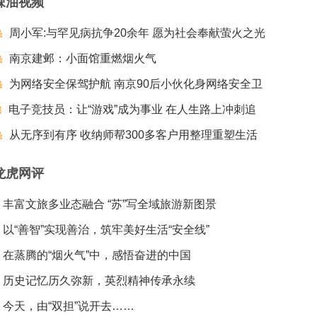
辣油视频
周小军:与罕见病抗争20余年 愿为社会奉献萤火之光
南京建邺：小面馆重燃烟火气
为网络安全保驾护航 南京90后小伙化身网络安全卫
电子竞技员：让“游戏”成为事业 在人生路上冲刺追
士
梦夺冠
从无序到有序 收纳师帮300多客户用整理重塑生活
龙虎网评
丰富文旅多业态融合 “苏”写全域旅游新图景
以“善智”实现善治，筑牢美好生活“安全线”
在蒸腾的“烟火气”中，感悟奋进的中国
历史记忆历久弥新，英烈精神传承永续
今天，由“双担”说开去……