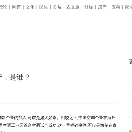
理论
|
网评
|
文化
|
民生
|
公益
|
农文旅
|
财经
|
房产
|
应急
|
辣
产，是谁？
到新企业的加入,可谓是如火如荼。相较之下,中国空调企业在海外
里空调工业园首台空调试产成功,这一里程碑事件,不仅是海尔在泰