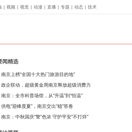
油
|
视频
|
视觉
|
动漫
|
直播
|
专题
|
动态
|
技术
要闻精选
南京上榜“全国十大热门旅游目的地”
政企联动，超级黄金周南京释放超级消费力
南京：全市科普场馆，从“升温”到“恒温”
供电“迎峰度夏”，南京交出“稳”答卷
南京：中秋国庆“警”色浓 守护平安“不打烊”