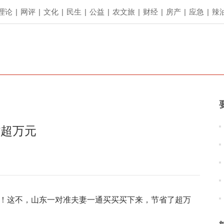
理论
|
网评
|
文化
|
民生
|
公益
|
农文旅
|
财经
|
房产
|
应急
|
辣
省超万元
会了！这不，山东一对准夫妻一通买买买下来，节省了超万