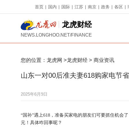
首页
|
国内
|
国际
|
江苏
|
南京
|
政务
|
各区
|
龙虎财经
NEWS.LONGHOO.NET/FINANCE
您的位置：
龙虎网
>
龙虎财经
>
商业资讯
山东一对00后准夫妻618购家电节
2025年6月9日
“国补”遇上618，准备买家电的朋友们可要抓住机
元！具体咋回事呢？