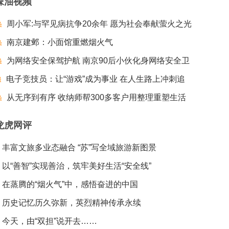
辣油视频
周小军:与罕见病抗争20余年 愿为社会奉献萤火之光
南京建邺：小面馆重燃烟火气
为网络安全保驾护航 南京90后小伙化身网络安全卫
电子竞技员：让“游戏”成为事业 在人生路上冲刺追
士
梦夺冠
从无序到有序 收纳师帮300多客户用整理重塑生活
龙虎网评
丰富文旅多业态融合 “苏”写全域旅游新图景
以“善智”实现善治，筑牢美好生活“安全线”
在蒸腾的“烟火气”中，感悟奋进的中国
历史记忆历久弥新，英烈精神传承永续
今天，由“双担”说开去……