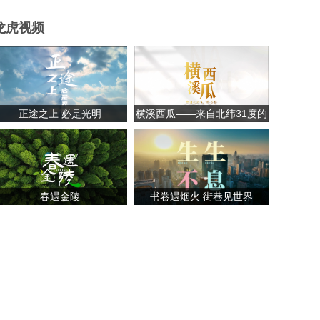
龙虎视频
正途之上 必是光明
横溪西瓜——来自北纬31度的
甘甜
春遇金陵
书卷遇烟火 街巷见世界