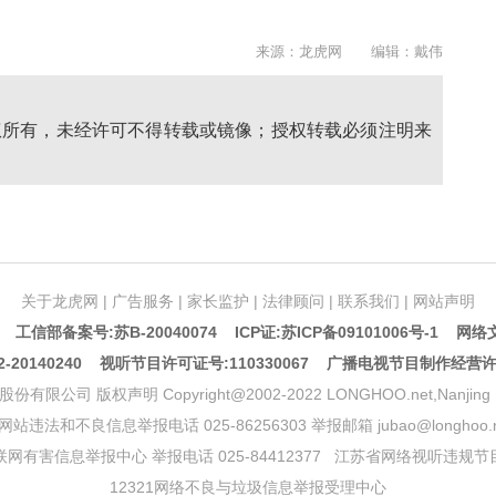
来源：龙虎网 编辑：戴伟
权所有，未经许可不得转载或镜像；授权转载必须注明来
关于龙虎网
|
广告服务
|
家长监护
|
法律顾问
|
联系我们
|
网站声明
5 工信部备案号:苏B-20040074
ICP证:苏ICP备09101006号-1
网络文
20140240 视听节目许可证号:110330067 广播电视节目制作经营
声明 Copyright@2002-2022 LONGHOO.net,Nanjing Longhoo.
网站违法和不良信息举报电话 025-86256303 举报邮箱 jubao@longhoo.n
网有害信息举报中心 举报电话 025-84412377
江苏省网络视听违规节
12321网络不良与垃圾信息举报受理中心