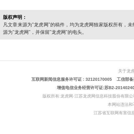
版权声明：
凡文章来源为"龙虎网"的稿件，均为龙虎网独家版权所有，
源为"龙虎网"，并保留"龙虎网"的电头。
关于龙
互联网新闻信息服务许可证 : 32120170005 工信部备案
增值电信业务经营许可证:苏B2-201402
版权所有:龙虎网·江苏龙虎网信息科技股份有限公司 版权声明 Copyr
本网站违法和不良信
江苏省互联网有害信息举