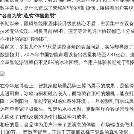
能家居白皮书》显示，有37%的用户家庭存在5个以上不同品牌的
数字背后，是什么造成了繁琐APP的控制烦恼，阻碍着用户实
“各自为战”造成“体验割裂”
长期以来，阻碍智能家居体验升级的核心矛盾，主要集中在设备
技术无法实现，相反目前Wi-Fi、蓝牙等常见通信协议都已十
不相让的家庭“控制权”。
看起来，多装几个APP只是操控麻烦的表面问题，实际却导致了从
数据预测，2025年中国智能家居设备出货量将增至2.81亿台
全屋智能渗透率仍不足8%的冰冷困境。当用户体验长期处于割
在今年建博会上，智慧家庭场景品牌三翼鸟展示的成果，是值得
走进厨房，冰箱与橱柜融合嵌入，而隐藏在顶柜的烟机，能在打
降；来到阳台，智能窗能AI感知室外环境，一旦检测到雨水或
远程查看家里摄像头、预定热水器水温、定制客厅会客场景等等
大简化了智能家居的操作门槛及学习成本。
相应的是，当品牌为用户带来了更满意的体验，市场端也会做出
1100万+。而数字背后，正是千万家庭选择三翼鸟的真实缩影。