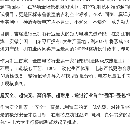
超“新国标”，在36项全场景极限测试中，有23项测试标准超越“
试项目，更是国标未曾覆盖的吉利企业标准。在8针同刺、真弹
全实测中，神盾金砖电芯均不冒烟、不起火、不爆炸，成为动力
目前，吉曜通行已拥有行业最大的短刀电池先进产能，在浙江桐
潭，安徽宁国，山东枣庄拥有8大生产基地，到2027年将形成70
短刀产能，拥有业内同类产品最高的24PPM整线设计效率，即每
作为浙江首家、全国电芯行业第一家“智能制造四级成熟度工厂
环境，18道核心工艺、100%自动化生产体系，电芯产线更融合
AI质检设备，精准记录并导入AI模型深度分析，电芯质量近乎“
了硬核底气。
超安全、超快充、高倍率、超耐用，通过行业首个“整车+整包”
作为安全世家，“安全”一直是吉利造车的第一优先级。对神盾
景的极致安全才是目标。在电芯成功挑战8针同刺、真弹贯穿的
包”带电六大串行极端测试发起了挑战。