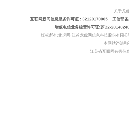
关于龙
互联网新闻信息服务许可证 : 32120170005 工信部备案
增值电信业务经营许可证:苏B2-201402
版权所有:龙虎网·江苏龙虎网信息科技股份有限公司 版权声明 Copyr
本网站违法和不良信
江苏省互联网有害信息举