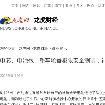
首页
|
国内
|
国际
|
江苏
|
南京
|
政务
|
各区
|
理论
|
网评
龙虎财经
NEWS.LONGHOO.NET/FINANCE
您的位置：
龙虎网
>
龙虎财经
>
商业资讯
电芯、电池包、整车轮番极限安全测试，
2025年8月26日
8月26日，吉利通过直播对自研自产的神盾金砖电池进行了深度技
电池，顺利通过了中汽中心新能源检验中心开展的行业首个“整
砖电芯还成功挑战了8针同刺、多面挤压、真弹贯穿、36吨坦克