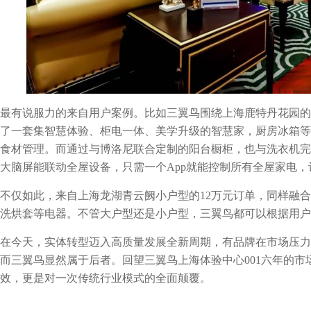
最有说服力的来自用户案例。比如三翼鸟围绕上海鹿特丹花园的
了一套集智慧体验、柜电一体、美学升级的智慧家，厨房冰箱等
食材管理。而通过与博洛尼联合定制的阳台橱柜，也与洗衣机完
大脑屏能联动全屋设备，只需一个App就能控制所有全屋家电
不仅如此，来自上海龙湖青云阙小户型的12万元订单，同样融
洗烘套等电器。不管大户型还是小户型，三翼鸟都可以根据用户
在今天，实体转型迈入高质量发展全新周期，有品牌在市场压力
而三翼鸟显然属于后者。回望三翼鸟上海体验中心001六年的
效，更是对一次传统行业模式的全面颠覆。