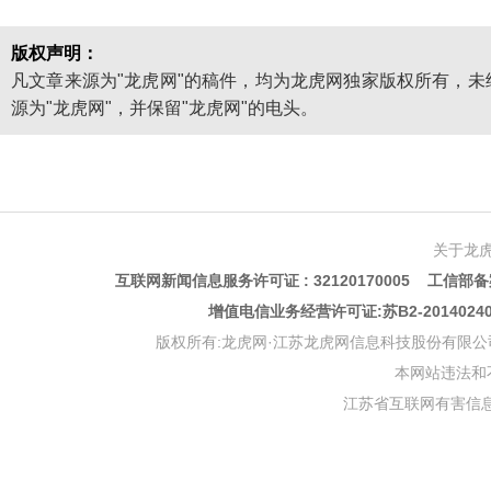
版权声明：
凡文章来源为"龙虎网"的稿件，均为龙虎网独家版权所有，
源为"龙虎网"，并保留"龙虎网"的电头。
关于龙
互联网新闻信息服务许可证 : 32120170005 工信部备案
增值电信业务经营许可证:苏B2-201402
版权所有:龙虎网·江苏龙虎网信息科技股份有限公司 版权声明 Copyr
本网站违法和不良信
江苏省互联网有害信息举