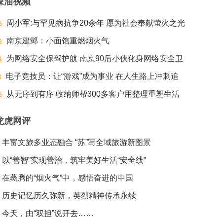
辣油视频
周小军:与罕见病抗争20余年 愿为社会奉献萤火之光
南京建邺：小面馆重燃烟火气
为网络安全保驾护航 南京90后小伙化身网络安全卫
电子竞技员：让“游戏”成为事业 在人生路上冲刺追
士
梦夺冠
从无序到有序 收纳师帮300多客户用整理重塑生活
龙虎网评
丰富文旅多业态融合 “苏”写全域旅游新图景
以“善智”实现善治，筑牢美好生活“安全线”
在蒸腾的“烟火气”中，感悟奋进的中国
历史记忆历久弥新，英烈精神传承永续
今天，由“双担”说开去……