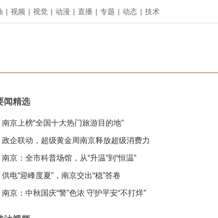
油
|
视频
|
视觉
|
动漫
|
直播
|
专题
|
动态
|
技术
要闻精选
南京上榜“全国十大热门旅游目的地”
政企联动，超级黄金周南京释放超级消费力
南京：全市科普场馆，从“升温”到“恒温”
供电“迎峰度夏”，南京交出“稳”答卷
南京：中秋国庆“警”色浓 守护平安“不打烊”