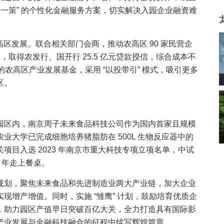
户一策” 的个性化金融服务方案，切实解决入园企业融资难
农高区发展。联合相关部门会商，推动农高区 90 家民营企
目，取得农发行、国开行 25.5 亿元贷款授信，综合成本不
元的农高区产业发展基金，采用 “以投带引” 模式，吸引更多
区。
园区内，南京周子未来食品科技公司作为国内首家且规模
大学已完成细胞培养猪脂肪在 500L 生物反应器中的
目入选 2023 年南京市重大科技专项立项名单，中试
3 年走上餐桌。
规划，聚焦未来食品和先进制造业两大产业链，加大企业
现增产增值。同时，实施 “雏鹰” 计划，鼓励培育优质企
，助力园区产值早日突破百亿大关，全力打造具有国际影
产业发展与金融科技融合的征程中续写辉煌篇章。