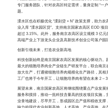
专门服务团队，针对农高区特定需求，量身定制 “一
题。
溧水区也在积极优化 “溧刻贷 + N” 政策支撑，助力
业入库 “溧水园区贷”。支持南京国家农高区 EOD 项
超过 3.15%。此外，服务南京农高区设立规模 3 亿
高端产业上下游龙头企业及高新技术创业公司落户园
创新引领未来，打造农业新高地
科技创新始终是南京国家农高区发展的核心驱动力。
最大的细胞培养肉全产业链生产研发平台，联合南京农业
放大生产，打通猪细胞培养肉规模化生产路径，其相关项
工厂也将于今年开工，让细胞培养肉有望在未来 2 – 
展望未来，南京国家农高区将继续围绕重点产业发展
服务和摸排，推动一批科技含量高的技改项目实施，实
业拿地建设，尽早开工，形成园区总产值和税收支撑
响力的现代农业创新高地、人才高地、产业高地，在