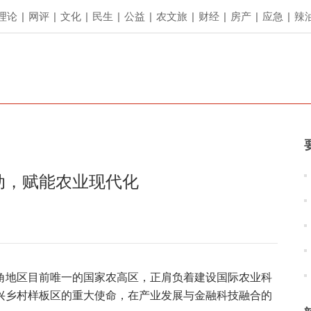
理论
|
网评
|
文化
|
民生
|
公益
|
农文旅
|
财经
|
房产
|
应急
|
辣
动，赋能农业现代化
角地区目前唯一的国家农高区，正肩负着建设国际农业科
兴乡村样板区的重大使命，在产业发展与金融科技融合的