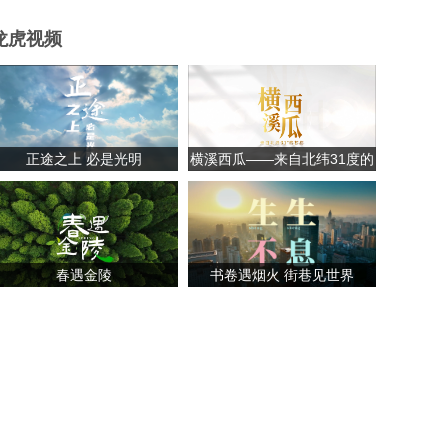
龙虎视频
正途之上 必是光明
横溪西瓜——来自北纬31度的
甘甜
春遇金陵
书卷遇烟火 街巷见世界