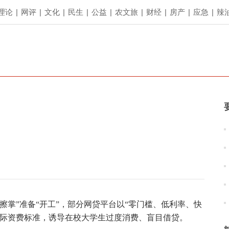
理论
|
网评
|
文化
|
民生
|
公益
|
农文旅
|
财经
|
房产
|
应急
|
辣
擦掌”准备“开工”，部分网贷平台以“零门槛、低利率、快
实际资费标准，诱导在校大学生过度消费、盲目借贷。