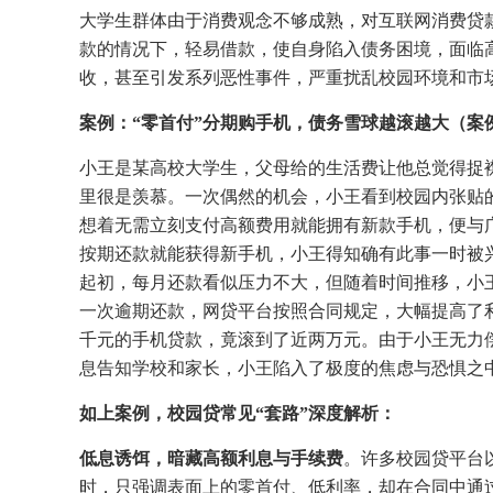
大学生群体由于消费观念不够成熟，对互联网消费贷
款的情况下，轻易借款，使自身陷入债务困境，面临
收，甚至引发系列恶性事件，严重扰乱校园环境和市
案例：“零首付”分期购手机，债务雪球越滚越大
（案
小王是某高校大学生，父母给的生活费让他总觉得捉
里很是羡慕。一次偶然的机会，小王看到校园内张贴的
想着无需立刻支付高额费用就能拥有新款手机，便与
按期还款就能获得新手机，小王得知确有此事一时被
起初，每月还款看似压力不大，但随着时间推移，小
一次逾期还款，网贷平台按照合同规定，大幅提高了
千元的手机贷款，竟滚到了近两万元。由于小王无力
息告知学校和家长，小王陷入了极度的焦虑与恐惧之
如上案例，
校园贷常见“套路”深度解析：
低息诱饵，暗藏高额利息与手续费
。许多校园贷平台以
时，只强调表面上的零首付、低利率，却在合同中通