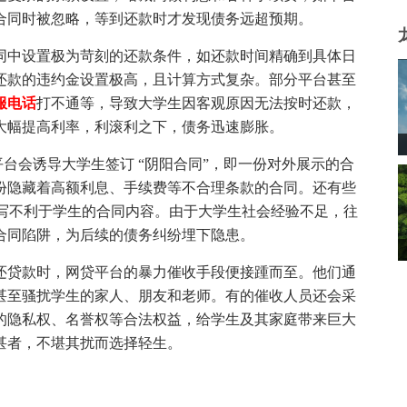
合同时被忽略，等到还款时才发现债务远超预期。
同中设置极为苛刻的还款条件，如还款时间精确到具体日
还款的违约金设置极高，且计算方式复杂。部分平台甚至
服电话
打不通等，导致大学生因客观原因无法按时还款，
大幅提高利率，利滚利之下，债务迅速膨胀。
台会诱导大学生签订 “阴阳合同”，即一份对外展示的合
份隐藏着高额利息、手续费等不合理条款的合同。还有些
填写不利于学生的合同内容。由于大学生社会经验不足，往
合同陷阱，为后续的债务纠纷埋下隐患。
还贷款时，网贷平台的暴力催收手段便接踵而至。他们通
甚至骚扰学生的家人、朋友和老师。有的催收人员还会采
的隐私权、名誉权等合法权益，给学生及其家庭带来巨大
甚者，不堪其扰而选择轻生。