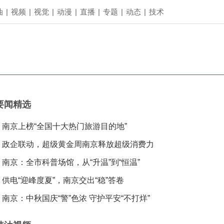
油
|
视频
|
视觉
|
动漫
|
直播
|
专题
|
动态
|
技术
要闻精选
南京上榜“全国十大热门旅游目的地”
政企联动，超级黄金周南京释放超级消费力
南京：全市科普场馆，从“升温”到“恒温”
供电“迎峰度夏”，南京交出“稳”答卷
南京：中秋国庆“警”色浓 守护平安“不打烊”