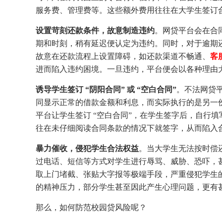
服务费、管理费等。这些额外费用往往在大学生签订
设置苛刻还款条件，故意制造违约
。网贷平台会在合
期和时刻，稍有延迟便认定为违约。同时，对于逾期
故意在还款流程上设置障碍，如还款渠道不畅通、
客
进而陷入违约困境。一旦违约，平台便会以各种理由
诱导学生签订 “阴阳合同” 或 “空白合同”
。不法网贷平
同显示正常的借款金额和利息，而实际执行的是另一
平台让学生签订 “空白合同”，在学生签字后，自行
往在未仔细阅读合同条款的情况下就签字，从而陷入
暴力催收，侵犯学生合法权益
。当大学生无法按时偿
过电话、短信等方式对学生进行辱骂、威胁、恐吓，
取上门堵截、张贴大字报等极端手段，严重侵犯学生
的精神压力，部分学生甚至因此产生心理问题，更有
那么，如何防范校园贷风险呢？