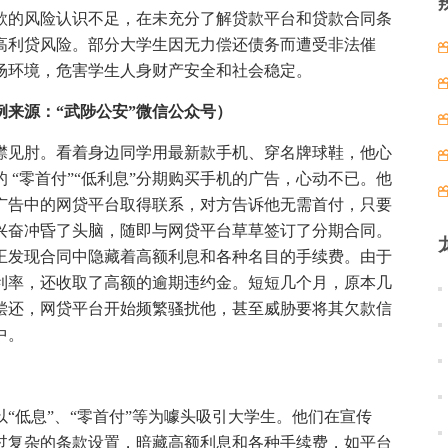
款的风险认识不足，在未充分了解贷款平台和贷款合同条
高利贷风险。部分大学生因无力偿还债务而遭受非法催
场环境，危害学生人身财产安全和社会稳定。
例来源：“武陟公安”微信公众号）
襟见肘。看着身边同学用最新款手机、穿名牌球鞋，他心
 “零首付”“低利息”分期购买手机的广告，心动不已。他
广告中的网贷平台取得联系，对方告诉他无需首付，只要
兴奋冲昏了头脑，随即与网贷平台草草签订了分期合同。
王发现合同中隐藏着高额利息和各种名目的手续费。由于
利率，还收取了高额的逾期违约金。短短几个月，原本几
偿还，网贷平台开始频繁骚扰他，甚至威胁要将其欠款信
中。
“低息”、“零首付”等为噱头吸引大学生。他们在宣传
过复杂的条款设置，暗藏高额利息和各种手续费，如平台