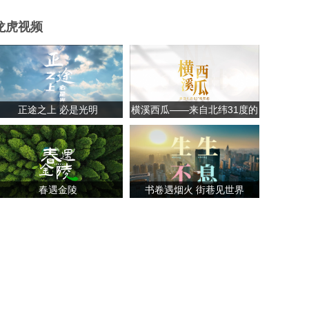
龙虎视频
正途之上 必是光明
横溪西瓜——来自北纬31度的
甘甜
春遇金陵
书卷遇烟火 街巷见世界