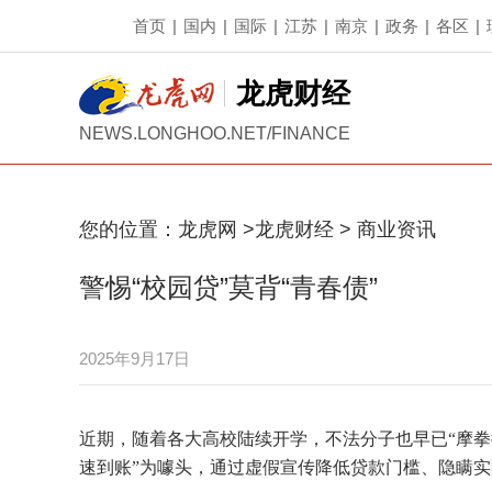
首页
|
国内
|
国际
|
江苏
|
南京
|
政务
|
各区
|
龙虎财经
NEWS.LONGHOO.NET/FINANCE
您的位置：
龙虎网
>
龙虎财经
>
商业资讯
警惕“校园贷”莫背“青春债”
2025年9月17日
近期，随着各大高校陆续开学，不法分子也早已“摩拳
速到账”为噱头，通过虚假宣传降低贷款门槛、隐瞒